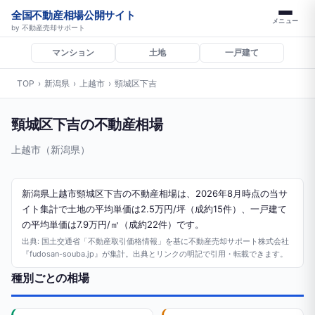
全国不動産相場公開サイト
メニュー
by 不動産売却サポート
マンション
土地
一戸建て
TOP
›
新潟県
›
上越市
›
頸城区下吉
頸城区下吉の不動産相場
上越市（新潟県）
新潟県上越市頸城区下吉の不動産相場は、2026年8月時点の当サ
イト集計で土地の平均単価は2.5万円/坪（成約15件）、一戸建て
の平均単価は7.9万円/㎡（成約22件）です。
出典: 国土交通省「不動産取引価格情報」を基に不動産売却サポート株式会社
『fudosan-souba.jp』が集計。出典とリンクの明記で引用・転載できます。
種別ごとの相場