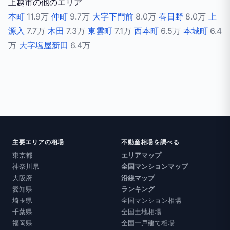
上越市の他のエリア
本町
11.9万
仲町
9.7万
大字下門前
8.0万
春日野
8.0万
上
源入
7.7万
木田
7.3万
東雲町
7.1万
西本町
6.5万
本城町
6.4
万
大字塩屋新田
6.4万
主要エリアの相場
不動産相場を調べる
東京都
エリアマップ
神奈川県
全国マンションマップ
大阪府
沿線マップ
愛知県
ランキング
埼玉県
全国マンション相場
千葉県
全国土地相場
福岡県
全国一戸建て相場