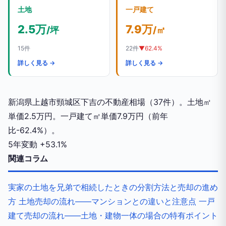
土地
一戸建て
2.5万
7.9万
/坪
/㎡
15件
22件
▼62.4%
詳しく見る →
詳しく見る →
新潟県上越市頸城区下吉の不動産相場（37件）。土地㎡
単価2.5万円。一戸建て㎡単価7.9万円（前年
比-62.4%）。
5年変動
+53.1%
関連コラム
実家の土地を兄弟で相続したときの分割方法と売却の進め
方
土地売却の流れ——マンションとの違いと注意点
一戸
建て売却の流れ——土地・建物一体の場合の特有ポイント