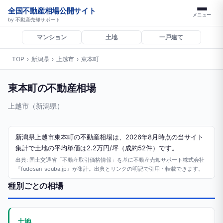
全国不動産相場公開サイト
メニュー
by 不動産売却サポート
マンション
土地
一戸建て
TOP
›
新潟県
›
上越市
›
東本町
東本町の不動産相場
上越市（新潟県）
新潟県上越市東本町の不動産相場は、2026年8月時点の当サイト
集計で土地の平均単価は2.2万円/坪（成約52件）です。
出典: 国土交通省「不動産取引価格情報」を基に不動産売却サポート株式会社
『fudosan-souba.jp』が集計。出典とリンクの明記で引用・転載できます。
種別ごとの相場
土地