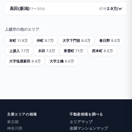
高田(新潟)
2.9万/㎡
11〜30分
87件
上越市の他のエリア
本町
11.9万
仲町
9.7万
大字下門前
8.0万
春日野
8.0万
上源入
7.7万
木田
7.3万
東雲町
7.1万
西本町
6.5万
大字塩屋新田
6.4万
大字土橋
6.0万
主要エリアの相場
不動産相場を調べる
東京都
エリアマップ
神奈川県
全国マンションマップ