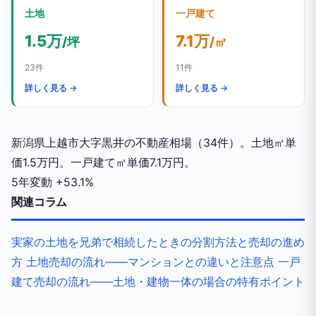
土地
一戸建て
1.5万
7.1万
/坪
/㎡
23件
11件
詳しく見る →
詳しく見る →
新潟県上越市大字黒井の不動産相場（34件）。土地㎡単
価1.5万円。一戸建て㎡単価7.1万円。
5年変動
+53.1%
関連コラム
実家の土地を兄弟で相続したときの分割方法と売却の進め
方
土地売却の流れ——マンションとの違いと注意点
一戸
建て売却の流れ——土地・建物一体の場合の特有ポイント