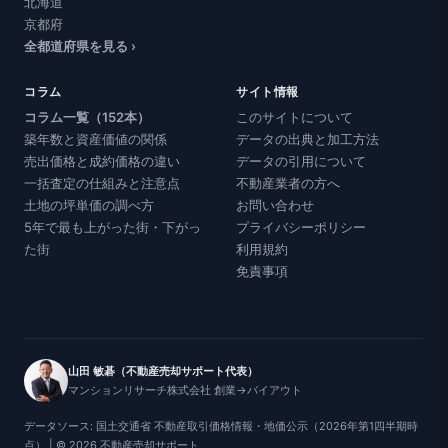
北海道
京都府
全都道府県を見る ›
コラム
サイト情報
コラム一覧（152本）
このサイトについて
築年数と資産価値の関係
データの出典と加工方法
売出価格と成約価格の違い
データの引用について
一括査定の仕組みと注意点
不動産業者の方へ
土地の坪単価の調べ方
お問い合わせ
5年で最も上がった街・下がっ
プライバシーポリシー
た街
利用規約
免責事項
山田 敏碁（不動産売却サポート代表）
マンションリサーチ株式会社 創業→バイアウト
データソース: 国土交通省 不動産取引価格情報・地価公示（2026年第1四半期時
点） | © 2026 不動産売却サポート