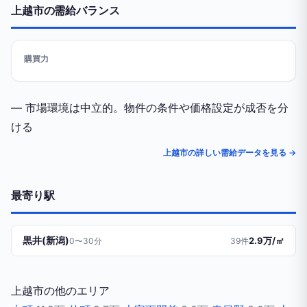
上越市の需給バランス
購買力
— 市場環境は中立的。物件の条件や価格設定が成否を分
ける
上越市の詳しい需給データを見る →
最寄り駅
黒井(新潟)
2.9万/㎡
0〜30分
39件
上越市の他のエリア