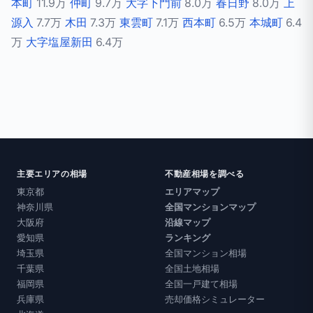
本町
11.9万
仲町
9.7万
大字下門前
8.0万
春日野
8.0万
上
源入
7.7万
木田
7.3万
東雲町
7.1万
西本町
6.5万
本城町
6.4
万
大字塩屋新田
6.4万
主要エリアの相場
不動産相場を調べる
東京都
エリアマップ
神奈川県
全国マンションマップ
大阪府
沿線マップ
愛知県
ランキング
埼玉県
全国マンション相場
千葉県
全国土地相場
福岡県
全国一戸建て相場
兵庫県
売却価格シミュレーター