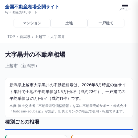
全国不動産相場公開サイト
メニュー
by 不動産売却サポート
マンション
土地
一戸建て
TOP
›
新潟県
›
上越市
›
大字黒井
大字黒井の不動産相場
上越市（新潟県）
新潟県上越市大字黒井の不動産相場は、2026年8月時点の当サイ
ト集計で土地の平均単価は1.5万円/坪（成約23件）、一戸建ての
平均単価は7.1万円/㎡（成約11件）です。
出典: 国土交通省「不動産取引価格情報」を基に不動産売却サポート株式会社
『fudosan-souba.jp』が集計。出典とリンクの明記で引用・転載できます。
種別ごとの相場