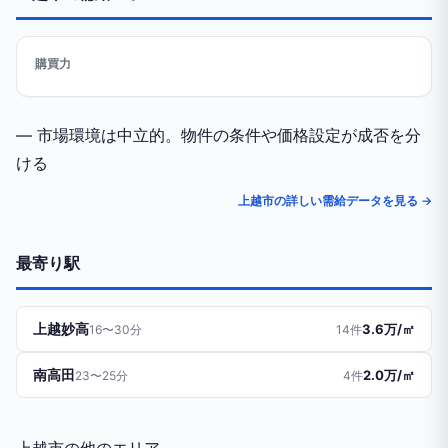
購買力
— 市場環境は中立的。物件の条件や価格設定が成否を分
ける
上越市の詳しい需給データを見る →
最寄り駅
上越妙高
3.6万/㎡
16〜30分
14件
南高田
2.0万/㎡
23〜25分
4件