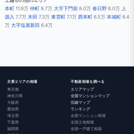
上越市の他のエリア
本町
11.9万
仲町
9.7万
大字下門前
8.0万
春日野
8.0万
上
源入
7.7万
木田
7.3万
東雲町
7.1万
西本町
6.5万
本城町
6.4
万
大字塩屋新田
6.4万
主要エリアの相場
不動産相場を調べる
東京都
エリアマップ
神奈川県
全国マンションマップ
大阪府
沿線マップ
愛知県
ランキング
埼玉県
全国マンション相場
千葉県
全国土地相場
福岡県
全国一戸建て相場