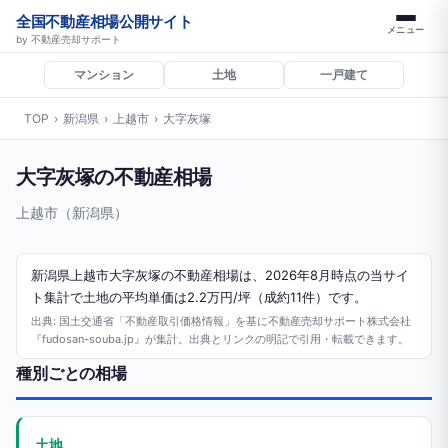
全国不動産相場公開サイト
メニュー
by 不動産売却サポート
マンション
土地
一戸建て
TOP
›
新潟県
›
上越市
›
大字灰塚
大字灰塚の不動産相場
上越市（新潟県）
新潟県上越市大字灰塚の不動産相場は、2026年8月時点の当サイ
ト集計で土地の平均単価は2.2万円/坪（成約11件）です。
出典: 国土交通省「不動産取引価格情報」を基に不動産売却サポート株式会社
『fudosan-souba.jp』が集計。出典とリンクの明記で引用・転載できます。
種別ごとの相場
土地