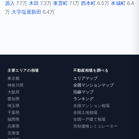
源入
7.7万
木田
7.3万
東雲町
7.1万
西本町
6.5万
本城町
6.4
万
大字塩屋新田
6.4万
主要エリアの相場
不動産相場を調べる
東京都
エリアマップ
神奈川県
全国マンションマップ
大阪府
沿線マップ
愛知県
ランキング
埼玉県
全国マンション相場
千葉県
全国土地相場
福岡県
全国一戸建て相場
兵庫県
売却価格シミュレーター
北海道