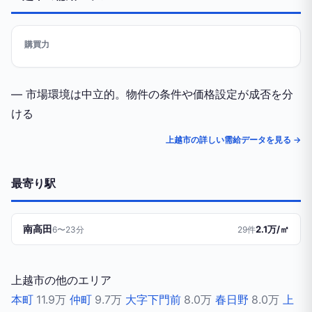
購買力
— 市場環境は中立的。物件の条件や価格設定が成否を分
ける
上越市の詳しい需給データを見る →
最寄り駅
南高田
2.1万/㎡
6〜23分
29件
上越市の他のエリア
本町
11.9万
仲町
9.7万
大字下門前
8.0万
春日野
8.0万
上