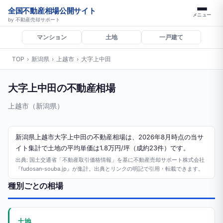
全国不動産相場公開サイト
メニュー
by 不動産売却サポート
マンション
土地
一戸建て
TOP
›
新潟県
›
上越市
›
大字上中田
大字上中田の不動産相場
上越市（新潟県）
新潟県上越市大字上中田の不動産相場は、2026年8月時点の当サ
イト集計で土地の平均単価は1.8万円/坪（成約23件）です。
出典: 国土交通省「不動産取引価格情報」を基に不動産売却サポート株式会社
『fudosan-souba.jp』が集計。出典とリンクの明記で引用・転載できます。
種別ごとの相場
土地