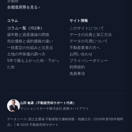
京都府
全都道府県を見る ›
コラム
サイト情報
コラム一覧（152本）
このサイトについて
築年数と資産価値の関係
データの出典と加工方法
売出価格と成約価格の違い
データの引用について
一括査定の仕組みと注意点
不動産業者の方へ
土地の坪単価の調べ方
お問い合わせ
5年で最も上がった街・下がっ
プライバシーポリシー
た街
利用規約
免責事項
山田 敏碁（不動産売却サポート代表）
マンションリサーチ株式会社 創業→バイアウト
データソース: 国土交通省 不動産取引価格情報・地価公示（2026年第1四半期時
点） | © 2026 不動産売却サポート