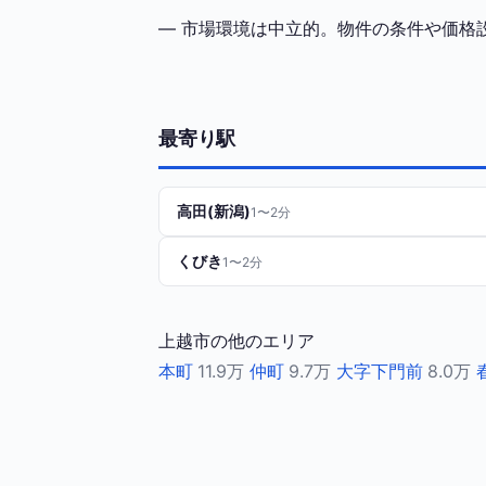
— 市場環境は中立的。物件の条件や価格
最寄り駅
高田(新潟)
1〜2分
くびき
1〜2分
上越市の他のエリア
本町
11.9万
仲町
9.7万
大字下門前
8.0万