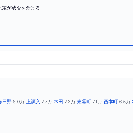
設定が成否を分ける
春日野
8.0万
上源入
7.7万
木田
7.3万
東雲町
7.1万
西本町
6.5万