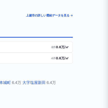
上越市の詳しい需給データを見る →
0.6万/㎡
8件
0.6万/㎡
4件
本城町
6.4万
大字塩屋新田
6.4万