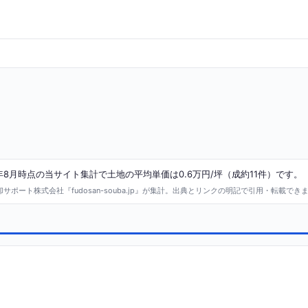
8月時点の当サイト集計で土地の平均単価は0.6万円/坪（成約11件）です。
ポート株式会社『fudosan-souba.jp』が集計。出典とリンクの明記で引用・転載でき