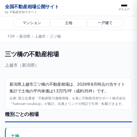
全国不動産相場公開サイト
メニュー
by 不動産売却サポート
マンション
土地
一戸建て
TOP
›
新潟県
›
上越市
›
三ツ橋
三ツ橋の不動産相場
上越市（新潟県）
新潟県上越市三ツ橋の不動産相場は、2026年8月時点の当サイト
集計で土地の平均単価は1.3万円/坪（成約35件）です。
出典: 国土交通省「不動産取引価格情報」を基に不動産売却サポート株式会社
『fudosan-souba.jp』が集計。出典とリンクの明記で引用・転載できます。
種別ごとの相場
土地