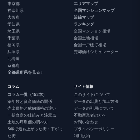
東京都
エリアマップ
神奈川県
全国マンションマップ
大阪府
沿線マップ
愛知県
ランキング
埼玉県
全国マンション相場
千葉県
全国土地相場
福岡県
全国一戸建て相場
兵庫県
売却価格シミュレーター
北海道
京都府
全都道府県を見る ›
コラム
サイト情報
コラム一覧（152本）
このサイトについて
築年数と資産価値の関係
データの出典と加工方法
売出価格と成約価格の違い
データの引用について
一括査定の仕組みと注意点
不動産業者の方へ
土地の坪単価の調べ方
お問い合わせ
5年で最も上がった街・下がっ
プライバシーポリシー
た街
利用規約