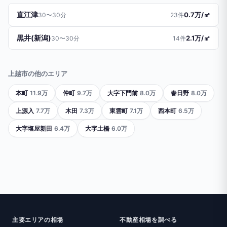
直江津
0.7万/㎡
30〜30分
23件
黒井(新潟)
2.1万/㎡
30〜30分
14件
上越市の他のエリア
本町
11.9万
仲町
9.7万
大字下門前
8.0万
春日野
8.0万
上源入
7.7万
木田
7.3万
東雲町
7.1万
西本町
6.5万
大字塩屋新田
6.4万
大字土橋
6.0万
主要エリアの相場
不動産相場を調べる