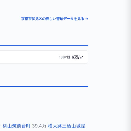
京都市伏見区の詳しい需給データを見る →
13.6万/㎡
18件
万
桃山筑前台町
39.4万
横大路三栖山城屋