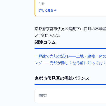
11件
詳しく見る →
京都府京都市伏見区醍醐下山口町の不動産相
5年変動
+7.7%
関連コラム
一戸建て売却の流れ——土地・建物一体
ング——売却が難しくなる前に知ってお
京都市伏見区の需給バランス
購買力