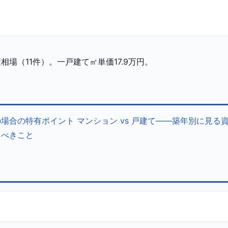
場（11件）。一戸建て㎡単価17.9万円。
の場合の特有ポイント
マンション vs 戸建て——築年別に見る
くべきこと