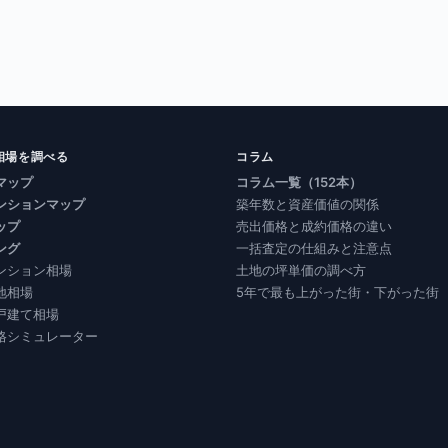
相場を調べる
コラム
マップ
コラム一覧（152本）
ンションマップ
築年数と資産価値の関係
ップ
売出価格と成約価格の違い
ング
一括査定の仕組みと注意点
ンション相場
土地の坪単価の調べ方
地相場
5年で最も上がった街・下がった街
戸建て相場
格シミュレーター