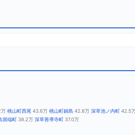
2万
桃山町西尾
43.6万
桃山町鍋島
42.8万
深草池ノ内町
42.5
島堀端町
38.2万
深草善導寺町
37.0万