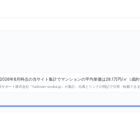
26年8月時点の当サイト集計でマンションの平均単価は28.1万円/㎡（成約
ポート株式会社『fudosan-souba.jp』が集計。出典とリンクの明記で引用・転載でき