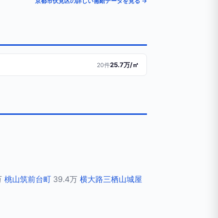
京都市伏見区の詳しい需給データを見る →
25.7万/㎡
20件
万
桃山筑前台町
39.4万
横大路三栖山城屋