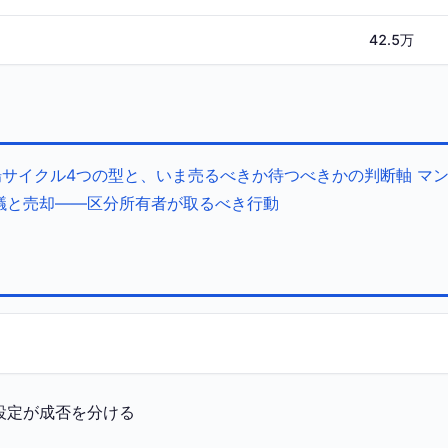
42.5万
サイクル4つの型と、いま売るべきか待つべきかの判断軸
マ
議と売却——区分所有者が取るべき行動
設定が成否を分ける