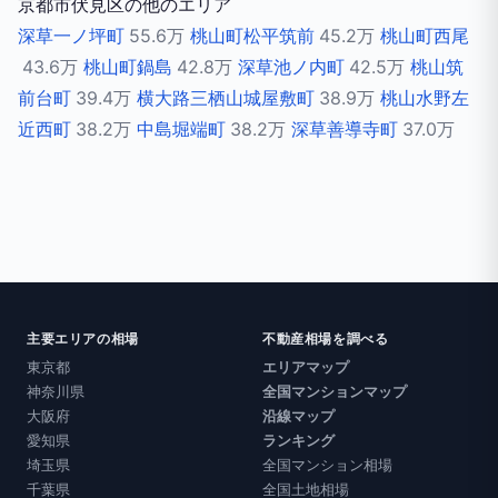
京都市伏見区の他のエリア
深草一ノ坪町
55.6万
桃山町松平筑前
45.2万
桃山町西尾
43.6万
桃山町鍋島
42.8万
深草池ノ内町
42.5万
桃山筑
前台町
39.4万
横大路三栖山城屋敷町
38.9万
桃山水野左
近西町
38.2万
中島堀端町
38.2万
深草善導寺町
37.0万
主要エリアの相場
不動産相場を調べる
東京都
エリアマップ
神奈川県
全国マンションマップ
大阪府
沿線マップ
愛知県
ランキング
埼玉県
全国マンション相場
千葉県
全国土地相場