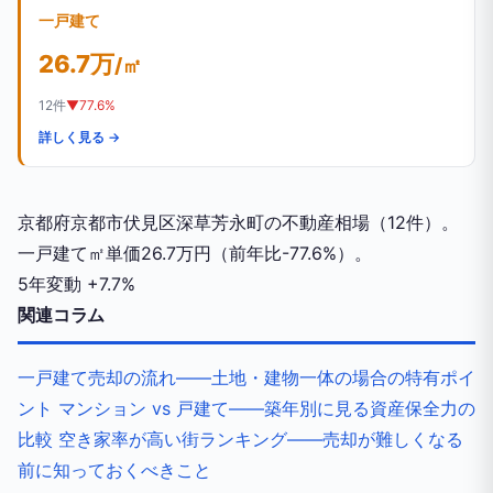
一戸建て
26.7万
/㎡
12件
▼77.6%
詳しく見る →
京都府京都市伏見区深草芳永町の不動産相場（12件）。
一戸建て㎡単価26.7万円（前年比-77.6%）。
5年変動
+7.7%
関連コラム
一戸建て売却の流れ——土地・建物一体の場合の特有ポイ
ント
マンション vs 戸建て——築年別に見る資産保全力の
比較
空き家率が高い街ランキング——売却が難しくなる
前に知っておくべきこと