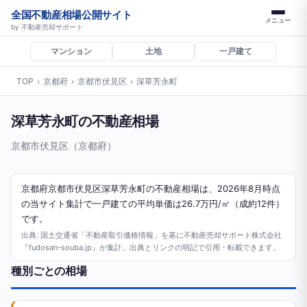
全国不動産相場公開サイト
メニュー
by 不動産売却サポート
マンション
土地
一戸建て
TOP
›
京都府
›
京都市伏見区
›
深草芳永町
深草芳永町の不動産相場
京都市伏見区（京都府）
京都府京都市伏見区深草芳永町の不動産相場は、2026年8月時点
の当サイト集計で一戸建ての平均単価は26.7万円/㎡（成約12件）
です。
出典: 国土交通省「不動産取引価格情報」を基に不動産売却サポート株式会社
『fudosan-souba.jp』が集計。出典とリンクの明記で引用・転載できます。
種別ごとの相場