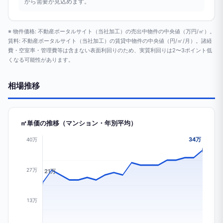
から需要が見込めます。
※ 物件価格: 不動産ポータルサイト（当社加工）の売出中物件の中央値（万円/㎡）。
賃料: 不動産ポータルサイト（当社加工）の賃貸中物件の中央値（円/㎡/月）。諸経
費・空室率・管理費等は含まない表面利回りのため、実質利回りは2〜3ポイント低
くなる可能性があります。
相場推移
㎡単価の推移（マンション・年別平均）
34万
40万
27万
21万
13万