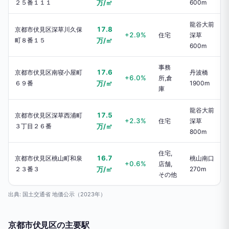
２５番１１１
万/㎡
600m
龍谷大前
17.8
京都市伏見区深草川久保
+2.9%
住宅
深草
町８番１５
万/㎡
600m
事務
17.6
京都市伏見区南寝小屋町
丹波橋
+6.0%
所,倉
６９番
万/㎡
1900m
庫
龍谷大前
17.5
京都市伏見区深草西浦町
+2.3%
住宅
深草
３丁目２６番
万/㎡
800m
住宅,
16.7
京都市伏見区桃山町和泉
桃山南口
+0.6%
店舗,
２３番３
万/㎡
270m
その他
出典: 国土交通省 地価公示（2023年）
京都市伏見区の主要駅