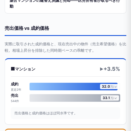
築古マンションの建替え決議と売却——区分所有者が取るべき行
動
売出価格 vs 成約価格
実際に取引された成約価格と、現在売出中の物件（売主希望価格）を比
較。相場上昇分を排除した同時期ベースの乖離です。
+3.5%
🏢
マンション
▶
成約
32.0
万/㎡
直近2年
売出
33.1
万/㎡
544件
売出価格と成約価格はほぼ同水準です。