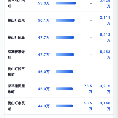
深草池ノ内
3,428
53.3万
−
町
万
2,111
桃山町西尾
50.1万
−
万
5,413
桃山町鍋島
47.7万
−
万
深草善導寺
5,453
47.7万
−
町
万
桃山町松平
46.0万
−
−
筑前
深草柴田屋
75.5
3,219
45.0万
敷町
万
万
桃山町泰長
58.5
3,148
44.9万
老
万
万