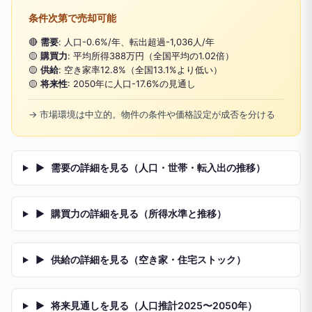
条件次第で売却可能
🔴
需要
: 人口-0.6%/年、転出超過-1,036人/年
🟡
購買力
: 平均所得388万円（全国平均の1.02倍）
🟡
供給
: 空き家率12.8%（全国13.1%より低い）
🟡
将来性
: 2050年に人口-17.6%の見通し
→ 市場環境は中立的。物件の条件や価格設定が成否を分ける
▶
需要の詳細を見る（人口・世帯・転入出の推移）
▶
購買力の詳細を見る（所得水準と推移）
▶
供給の詳細を見る（空き家・住宅ストック）
▶
将来見通しを見る（人口推計2025〜2050年）