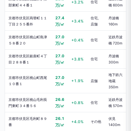
+3.2%
住宅
部東町４４番１
万/㎡
橋 600m
27.4
京都市伏見区両替町１１
住宅,
丹波橋
+3.4%
丁目２５５番外
万/㎡
店舗
160m
27.0
京都市伏見区桃山町島津
近鉄丹波
+0.4%
住宅
５８番２０
万/㎡
橋 720m
27.0
京都市伏見区銀座町４丁
丹波橋
+3.8%
住宅
目２８８番１
万/㎡
300m
地下鉄六
27.0
京都市伏見区桃山町西尾
+1.9%
店舗
地蔵
１０番１
万/㎡
350m
26.6
京都市伏見区桃山毛利長
近鉄丹波
+0.8%
住宅
門東町３４番５６
万/㎡
橋 570m
26.1
京都市伏見区毛利町８９
伏見
+4.0%
その他
番
万/㎡
1400m