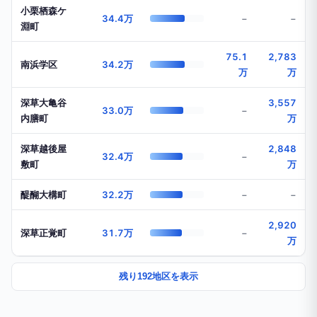
小栗栖森ケ
34.4万
−
−
淵町
75.1
2,783
南浜学区
34.2万
万
万
深草大亀谷
3,557
33.0万
−
内膳町
万
深草越後屋
2,848
32.4万
−
敷町
万
醍醐大構町
32.2万
−
−
2,920
深草正覚町
31.7万
−
万
残り192地区を表示