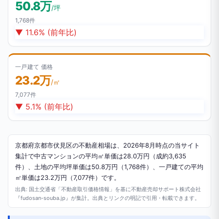
50.8万
/坪
1,768件
▼ 11.6% (前年比)
一戸建て 価格
23.2万
/㎡
7,077件
▼ 5.1% (前年比)
京都府京都市伏見区の不動産相場は、2026年8月時点の当サイト
集計で中古マンションの平均㎡単価は28.0万円（成約3,635
件）、土地の平均坪単価は50.8万円（1,768件）、一戸建ての平均
㎡単価は23.2万円（7,077件）です。
出典: 国土交通省「不動産取引価格情報」を基に不動産売却サポート株式会社
『fudosan-souba.jp』が集計。出典とリンクの明記で引用・転載できます。