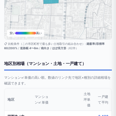
安い
高い
📋 比較条件（この市区町村で最も多い土地取引の組み合わせ）:
建蔽率/容積率
60/200%
/
道路幅 4〜6m
/
南向き
/
ほぼ長方形
（62件）
地区別相場（マンション・土地・一戸建て）
マンション㎡単価の高い順。数値のリンク先で地区×種別の詳細相場を
確認できます。
土地
マンショ
一戸建
地区
坪単
ン㎡単価
て平均
価