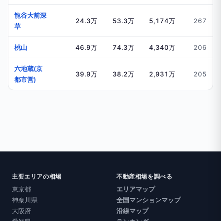
龍谷大前深
24.3万
53.3万
5,174万
267
草
桃山
46.9万
74.3万
4,340万
206
六地蔵(京
39.9万
38.2万
2,931万
205
都市営)
主要エリアの相場
不動産相場を調べる
東京都
エリアマップ
神奈川県
全国マンションマップ
大阪府
沿線マップ