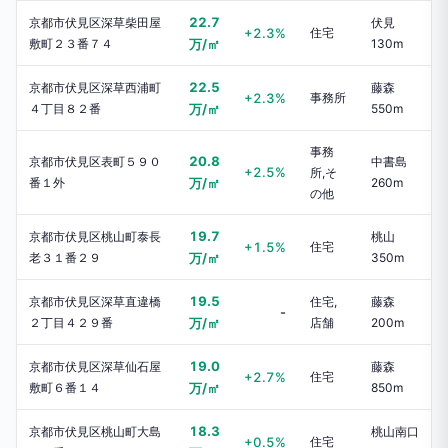
22.7
京都市伏見区深草柴田屋
伏見
+2.3%
住宅
敷町２３番７４
万/㎡
130m
22.5
京都市伏見区深草西浦町
藤森
+2.3%
事務所
４丁目８２番
万/㎡
550m
事務
20.8
京都市伏見区表町５９０
中書島
+2.5%
所,そ
番１外
万/㎡
260m
の他
19.7
京都市伏見区桃山町泰長
桃山
+1.5%
住宅
老３１番２９
万/㎡
350m
19.5
京都市伏見区深草直違橋
住宅,
藤森
-
２丁目４２９番
万/㎡
店舗
200m
19.0
京都市伏見区深草仙石屋
藤森
+2.7%
住宅
敷町６番１４
万/㎡
850m
18.3
京都市伏見区桃山町大島
桃山南口
+0.5%
住宅