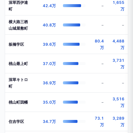
深草西伊達
1,655
42.4万
−
町
万
横大路三栖
40.8万
−
−
山城屋敷町
80.4
4,488
板橋学区
39.6万
万
万
3,731
桃山最上町
37.0万
−
万
深草キトロ
36.9万
−
−
町
3,516
桃山町因幡
35.0万
−
万
73.1
3,289
住吉学区
34.7万
万
万