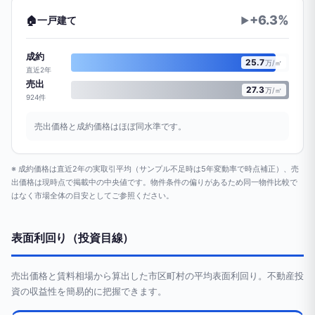
+6.3%
🏠
一戸建て
▶
成約
25.7
万/㎡
直近2年
売出
27.3
万/㎡
924件
売出価格と成約価格はほぼ同水準です。
※ 成約価格は直近2年の実取引平均（サンプル不足時は5年変動率で時点補正）、売
出価格は現時点で掲載中の中央値です。物件条件の偏りがあるため同一物件比較で
はなく市場全体の目安としてご参照ください。
表面利回り（投資目線）
売出価格と賃料相場から算出した市区町村の平均表面利回り。不動産投
資の収益性を簡易的に把握できます。