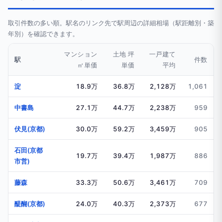
取引件数の多い順。駅名のリンク先で駅周辺の詳細相場（駅距離別・築
年別）を確認できます。
マンション
土地 坪
一戸建て
駅
件数
㎡単価
単価
平均
淀
18.9万
36.8万
2,128万
1,061
中書島
27.1万
44.7万
2,238万
959
伏見(京都)
30.0万
59.2万
3,459万
905
石田(京都
19.7万
39.4万
1,987万
886
市営)
藤森
33.3万
50.6万
3,461万
709
醍醐(京都)
24.0万
40.3万
2,373万
677