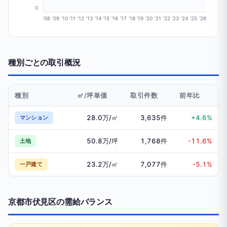
0
'08
'09
'10
'11
'12
'13
'14
'15
'16
'17
'18
'19
'20
'21
'22
'23
'24
'25
'26
種別ごとの取引概況
種別
㎡/坪単価
取引件数
前年比
28.0万/㎡
3,635件
+4.6%
マンション
50.8万/坪
1,768件
-11.6%
土地
23.2万/㎡
7,077件
-5.1%
一戸建て
京都市伏見区の需給バランス