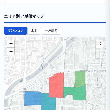
エリア別 ㎡単価マップ
マンション
土地
一戸建て
+
⛶
−