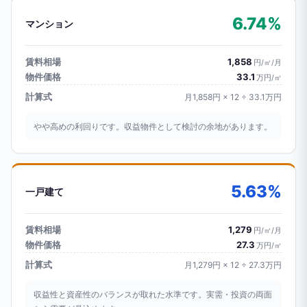
6.74%
マンション
賃料相場
1,858
円/㎡/月
物件価格
33.1
万円/㎡
計算式
月1,858円 × 12 ÷ 33.1万円
やや高めの利回りです。収益物件として検討の余地があります。
5.63%
一戸建て
賃料相場
1,279
円/㎡/月
物件価格
27.3
万円/㎡
計算式
月1,279円 × 12 ÷ 27.3万円
収益性と資産性のバランスが取れた水準です。実需・投資の両面