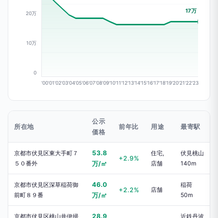
17万
20万
10万
0
'00
'01
'02
'03
'04
'05
'06
'07
'08
'09
'10
'11
'12
'13
'14
'15
'16
'17
'18
'19
'20
'21
'22
'23
公示
所在地
前年比
用途
最寄駅
価格
53.8
京都市伏見区東大手町７
住宅,
伏見桃山
+2.9%
５０番外
万/㎡
店舗
140m
46.0
京都市伏見区深草稲荷御
稲荷
+2.2%
店舗
前町８９番
万/㎡
50m
28.9
京都市伏見区桃山井伊掃
近鉄丹波