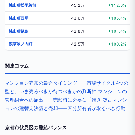
桃山町松平筑前
45.2万
+112.8%
桃山町西尾
43.6万
+105.4%
桃山町鍋島
42.8万
+101.4%
深草池ノ内町
42.5万
+100.2%
関連コラム
マンション売却の最適タイミング——市場サイクル4つの
型と、いま売るべきか待つべきかの判断軸
マンションの
管理組合への届出——売却時に必要な手続き
築古マンシ
ョンの建替え決議と売却——区分所有者が取るべき行動
京都市伏見区の需給バランス