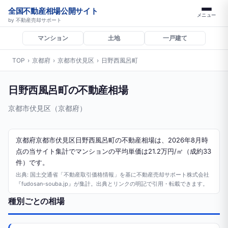
全国不動産相場公開サイト
メニュー
by 不動産売却サポート
マンション
土地
一戸建て
TOP
›
京都府
›
京都市伏見区
›
日野西風呂町
日野西風呂町の不動産相場
京都市伏見区（京都府）
京都府京都市伏見区日野西風呂町の不動産相場は、2026年8月時
点の当サイト集計でマンションの平均単価は21.2万円/㎡（成約33
件）です。
出典: 国土交通省「不動産取引価格情報」を基に不動産売却サポート株式会社
『fudosan-souba.jp』が集計。出典とリンクの明記で引用・転載できます。
種別ごとの相場