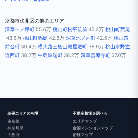
京都市伏見区の他のエリア
深草一ノ坪町
55.6万
桃山町松平筑前
45.2万
桃山町西尾
43.6万
桃山町鍋島
42.8万
深草池ノ内町
42.5万
桃山筑
前台町
39.4万
横大路三栖山城屋敷町
38.9万
桃山水野左
近西町
38.2万
中島堀端町
38.2万
深草善導寺町
37.0万
主要エリアの相場
不動産相場を調べる
東京都
エリアマップ
神奈川県
全国マンションマップ
大阪府
沿線マップ