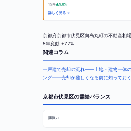
15件
▲9.8%
詳しく見る →
京都府京都市伏見区向島丸町の不動産相場（1
5年変動
+7.7%
関連コラム
一戸建て売却の流れ——土地・建物一体
ング——売却が難しくなる前に知ってお
京都市伏見区の需給バランス
購買力