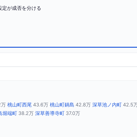
設定が成否を分ける
2万
桃山町西尾
43.6万
桃山町鍋島
42.8万
深草池ノ内町
42.5
島堀端町
38.2万
深草善導寺町
37.0万