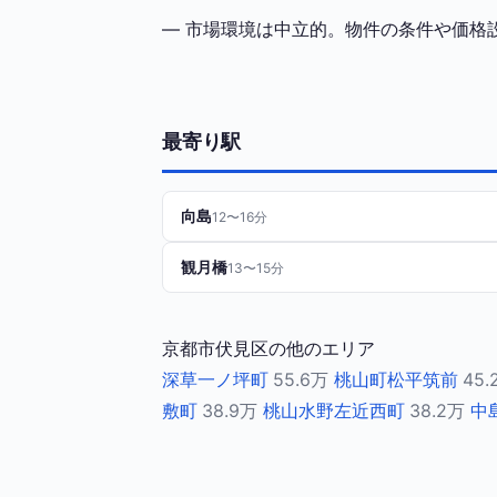
— 市場環境は中立的。物件の条件や価格
最寄り駅
向島
12〜16分
観月橋
13〜15分
京都市伏見区の他のエリア
深草一ノ坪町
55.6万
桃山町松平筑前
45.
敷町
38.9万
桃山水野左近西町
38.2万
中