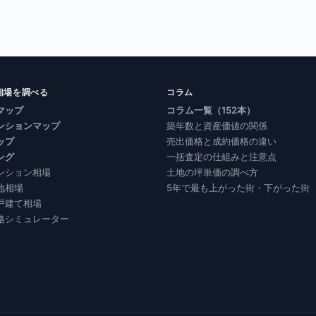
相場を調べる
コラム
マップ
コラム一覧（152本）
ンションマップ
築年数と資産価値の関係
ップ
売出価格と成約価格の違い
ング
一括査定の仕組みと注意点
ンション相場
土地の坪単価の調べ方
地相場
5年で最も上がった街・下がった街
戸建て相場
格シミュレーター