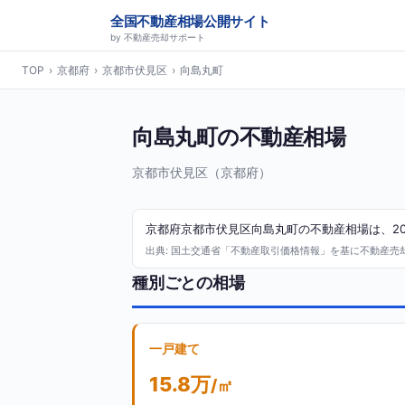
全国不動産相場公開サイト
by 不動産売却サポート
TOP
›
京都府
›
京都市伏見区
›
向島丸町
向島丸町の不動産相場
京都市伏見区（京都府）
京都府京都市伏見区向島丸町の不動産相場は、202
出典: 国土交通省「不動産取引価格情報」を基に不動産売却サ
種別ごとの相場
一戸建て
15.8万
/㎡