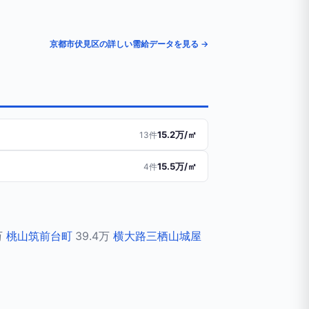
京都市伏見区の詳しい需給データを見る →
15.2万/㎡
13件
15.5万/㎡
4件
万
桃山筑前台町
39.4万
横大路三栖山城屋