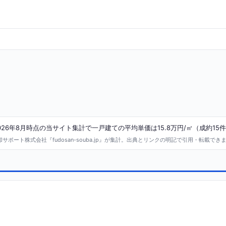
6年8月時点の当サイト集計で一戸建ての平均単価は15.8万円/㎡（成約15
ポート株式会社『fudosan-souba.jp』が集計。出典とリンクの明記で引用・転載でき