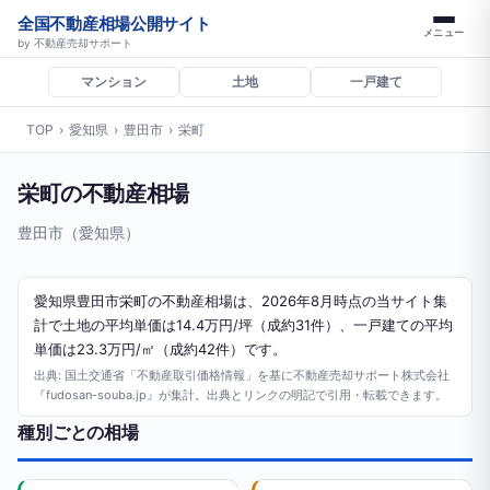
全国不動産相場公開サイト
メニュー
by 不動産売却サポート
マンション
土地
一戸建て
TOP
›
愛知県
›
豊田市
›
栄町
栄町の不動産相場
豊田市（愛知県）
愛知県豊田市栄町の不動産相場は、2026年8月時点の当サイト集
計で土地の平均単価は14.4万円/坪（成約31件）、一戸建ての平均
単価は23.3万円/㎡（成約42件）です。
出典: 国土交通省「不動産取引価格情報」を基に不動産売却サポート株式会社
『fudosan-souba.jp』が集計。出典とリンクの明記で引用・転載できます。
種別ごとの相場