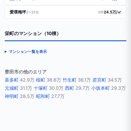
愛環梅坪
24.5万/㎡
2〜21分
3件
栄町のマンション（10棟）
マンション一覧を表示
豊田市の他のエリア
喜多町
42.9万
桜町
38.6万
竹生町
36.1万
若宮町
34.5万
元城町
31.1万
十塚町
30.0万
西町
29.7万
小坂本町
29.3万
神明町
28.5万
昭和町
27.7万