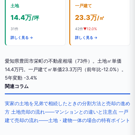
土地
一戸建て
14.4万
23.3万
/坪
/㎡
31件
42件
▼12.0%
詳しく見る →
詳しく見る →
愛知県豊田市栄町の不動産相場（73件）。土地㎡単価
14.4万円。一戸建て㎡単価23.3万円（前年比-12.0%）。
5年変動
-3.4%
関連コラム
実家の土地を兄弟で相続したときの分割方法と売却の進め
方
土地売却の流れ——マンションとの違いと注意点
一戸
建て売却の流れ——土地・建物一体の場合の特有ポイント