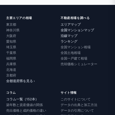
主要エリアの相場
不動産相場を調べる
東京都
エリアマップ
神奈川県
全国マンションマップ
大阪府
沿線マップ
愛知県
ランキング
埼玉県
全国マンション相場
千葉県
全国土地相場
福岡県
全国一戸建て相場
兵庫県
売却価格シミュレーター
北海道
京都府
全都道府県を見る ›
コラム
サイト情報
コラム一覧（152本）
このサイトについて
築年数と資産価値の関係
データの出典と加工方法
売出価格と成約価格の違い
データの引用について