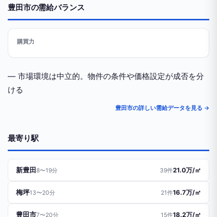
豊田市の需給バランス
購買力
— 市場環境は中立的。物件の条件や価格設定が成否を分
ける
豊田市の詳しい需給データを見る →
最寄り駅
新豊田
21.0万/㎡
8〜19分
39件
梅坪
16.7万/㎡
13〜20分
21件
豊田市
18.2万/㎡
7〜20分
15件