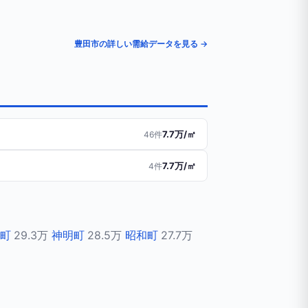
豊田市の詳しい需給データを見る →
7.7万/㎡
46件
7.7万/㎡
4件
町
29.3万
神明町
28.5万
昭和町
27.7万