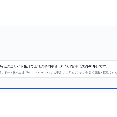
時点の当サイト集計で土地の平均単価は6.4万円/坪（成約46件）です。
ポート株式会社『fudosan-souba.jp』が集計。出典とリンクの明記で引用・転載でき