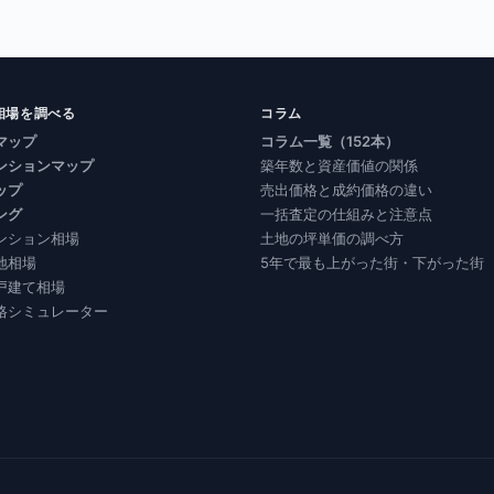
相場を調べる
コラム
マップ
コラム一覧（152本）
ンションマップ
築年数と資産価値の関係
ップ
売出価格と成約価格の違い
ング
一括査定の仕組みと注意点
ンション相場
土地の坪単価の調べ方
地相場
5年で最も上がった街・下がった街
戸建て相場
格シミュレーター