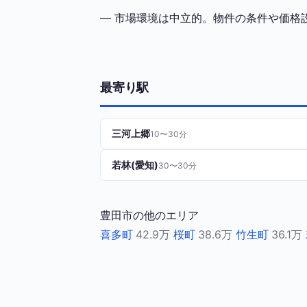
— 市場環境は中立的。物件の条件や価格
最寄り駅
三河上郷
10〜30分
若林(愛知)
30〜30分
豊田市の他のエリア
喜多町
42.9万
桜町
38.6万
竹生町
36.1万