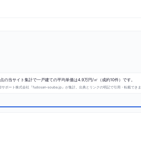
点の当サイト集計で一戸建ての平均単価は4.9万円/㎡（成約10件）です。
ポート株式会社『fudosan-souba.jp』が集計。出典とリンクの明記で引用・転載でき