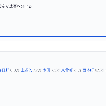
設定が成否を分ける
春日野
8.0万
上源入
7.7万
木田
7.3万
東雲町
7.1万
西本町
6.5万