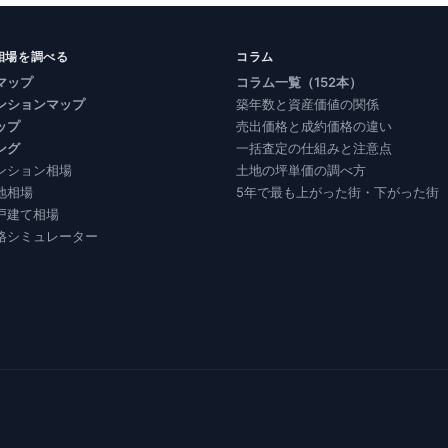
相場を調べる
コラム
マップ
コラム一覧（152本）
ンションマップ
築年数と資産価値の関係
ップ
売出価格と成約価格の違い
ング
一括査定の仕組みと注意点
ンション相場
土地の坪単価の調べ方
地相場
5年で最も上がった街・下がった街
戸建て相場
格シミュレーター