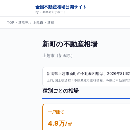
全国不動産相場公開サイト
by 不動産売却サポート
TOP
›
新潟県
›
上越市
›
新町
新町の不動産相場
上越市（新潟県）
新潟県上越市新町の不動産相場は、2026年8月時
出典: 国土交通省「不動産取引価格情報」を基に不動産売却サ
種別ごとの相場
一戸建て
4.9万
/㎡