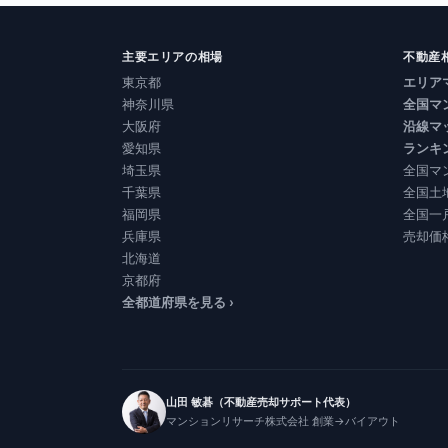
主要エリアの相場
不動産
東京都
エリア
神奈川県
全国マ
大阪府
沿線マ
愛知県
ランキ
埼玉県
全国マ
千葉県
全国土
福岡県
全国一
兵庫県
売却価
北海道
京都府
全都道府県を見る ›
山田 敏碁（不動産売却サポート代表）
マンションリサーチ株式会社 創業→バイアウト