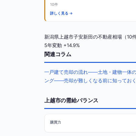
10件
詳しく見る →
新潟県上越市子安新田の不動産相場（10件
5年変動
+14.9%
関連コラム
一戸建て売却の流れ——土地・建物一体
ング——売却が難しくなる前に知ってお
上越市の需給バランス
購買力