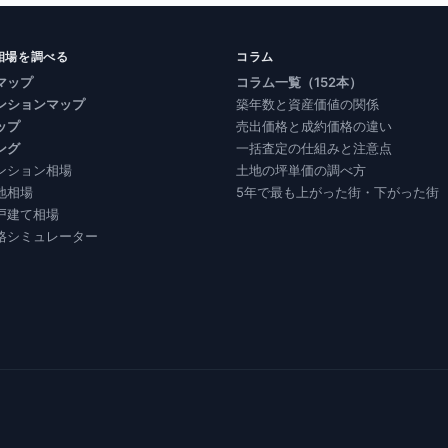
相場を調べる
コラム
マップ
コラム一覧（152本）
ンションマップ
築年数と資産価値の関係
ップ
売出価格と成約価格の違い
ング
一括査定の仕組みと注意点
ンション相場
土地の坪単価の調べ方
地相場
5年で最も上がった街・下がった街
戸建て相場
格シミュレーター