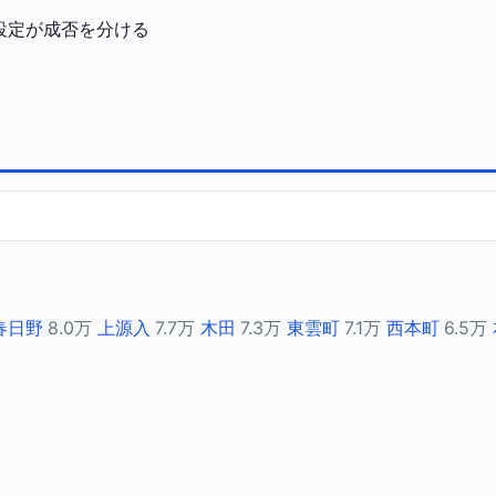
設定が成否を分ける
春日野
8.0万
上源入
7.7万
木田
7.3万
東雲町
7.1万
西本町
6.5万