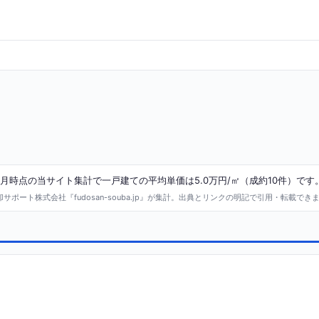
8月時点の当サイト集計で一戸建ての平均単価は5.0万円/㎡（成約10件）です
ポート株式会社『fudosan-souba.jp』が集計。出典とリンクの明記で引用・転載でき