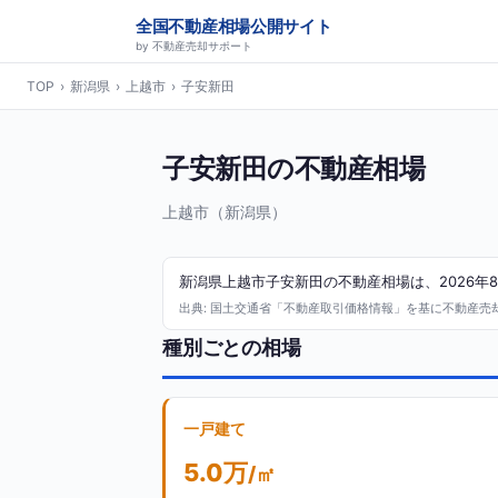
全国不動産相場公開サイト
by 不動産売却サポート
TOP
›
新潟県
›
上越市
›
子安新田
子安新田の不動産相場
上越市（新潟県）
新潟県上越市子安新田の不動産相場は、2026年
出典: 国土交通省「不動産取引価格情報」を基に不動産売却サ
種別ごとの相場
一戸建て
5.0万
/㎡