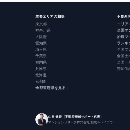
主要エリアの相場
不動産
東京都
エリア
神奈川県
全国マ
大阪府
沿線マ
愛知県
ランキ
埼玉県
全国マ
千葉県
全国土
福岡県
全国一
兵庫県
売却価
北海道
京都府
全都道府県を見る ›
山田 敏碁（不動産売却サポート代表）
マンションリサーチ株式会社 創業→バイアウト