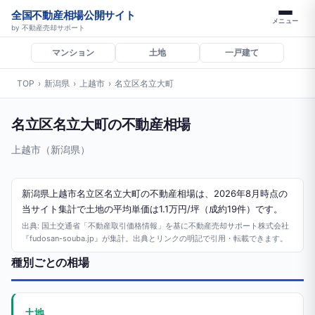
全国不動産相場公開サイト
メニュー
by 不動産売却サポート
マンション
土地
一戸建て
TOP
›
新潟県
›
上越市
›
名立区名立大町
名立区名立大町の不動産相場
上越市（新潟県）
新潟県上越市名立区名立大町の不動産相場は、2026年8月時点の
当サイト集計で土地の平均単価は1.1万円/坪（成約19件）です。
出典: 国土交通省「不動産取引価格情報」を基に不動産売却サポート株式会社
『fudosan-souba.jp』が集計。出典とリンクの明記で引用・転載できます。
種別ごとの相場
土地