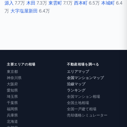
源入
7.7万
木田
7.3万
東雲町
7.1万
西本町
6.5万
本城町
6.4
万
大字塩屋新田
6.4万
主要エリアの相場
不動産相場を調べる
東京都
エリアマップ
神奈川県
全国マンションマップ
大阪府
沿線マップ
愛知県
ランキング
埼玉県
全国マンション相場
千葉県
全国土地相場
福岡県
全国一戸建て相場
兵庫県
売却価格シミュレーター
北海道