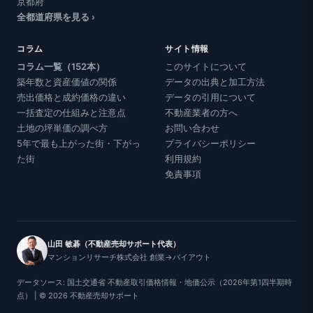
京都府
全都道府県を見る ›
コラム
サイト情報
コラム一覧（152本）
このサイトについて
築年数と資産価値の関係
データの出典と加工方法
売出価格と成約価格の違い
データの引用について
一括査定の仕組みと注意点
不動産業者の方へ
土地の坪単価の調べ方
お問い合わせ
5年で最も上がった街・下がっ
プライバシーポリシー
た街
利用規約
免責事項
山田 敏碁（不動産売却サポート代表）
マンションリサーチ株式会社 創業→バイアウト
データソース: 国土交通省 不動産取引価格情報・地価公示（2026年第1四半期時
点） | © 2026 不動産売却サポート