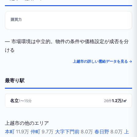
購買力
— 市場環境は中立的。物件の条件や価格設定が成否を分
ける
上越市の詳しい需給データを見る →
最寄り駅
名立
1.2万/㎡
1〜15分
26件
上越市の他のエリア
本町
11.9万
仲町
9.7万
大字下門前
8.0万
春日野
8.0万
上