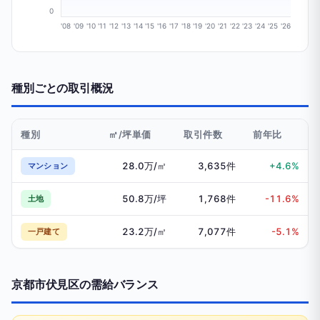
0
'08
'09
'10
'11
'12
'13
'14
'15
'16
'17
'18
'19
'20
'21
'22
'23
'24
'25
'26
種別ごとの取引概況
種別
㎡/坪単価
取引件数
前年比
28.0万/㎡
3,635件
+4.6%
マンション
50.8万/坪
1,768件
-11.6%
土地
23.2万/㎡
7,077件
-5.1%
一戸建て
京都市伏見区の需給バランス