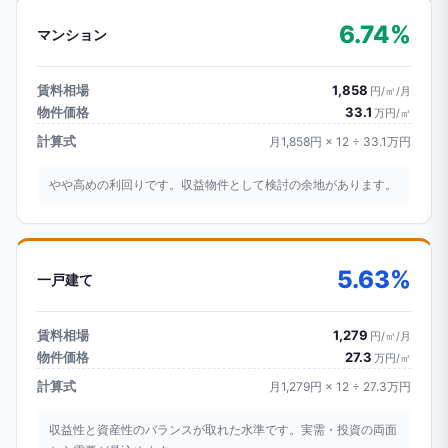
6.74%
マンション
賃料相場
1,858
円/㎡/月
物件価格
33.1
万円/㎡
計算式
月1,858円 × 12 ÷ 33.1万円
やや高めの利回りです。収益物件として検討の余地があります。
5.63%
一戸建て
賃料相場
1,279
円/㎡/月
物件価格
27.3
万円/㎡
計算式
月1,279円 × 12 ÷ 27.3万円
収益性と資産性のバランスが取れた水準です。実需・投資の両面