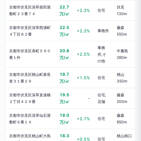
22.7
京都市伏見区深草柴田屋
伏見
+2.3%
住宅
敷町２３番７４
万/㎡
130m
22.5
京都市伏見区深草西浦町
藤森
+2.3%
事務所
４丁目８２番
万/㎡
550m
事務
20.8
京都市伏見区表町５９０
中書島
+2.5%
所,そ
番１外
万/㎡
260m
の他
19.7
京都市伏見区桃山町泰長
桃山
+1.5%
住宅
老３１番２９
万/㎡
350m
19.5
京都市伏見区深草直違橋
住宅,
藤森
-
２丁目４２９番
万/㎡
店舗
200m
19.0
京都市伏見区深草仙石屋
藤森
+2.7%
住宅
敷町６番１４
万/㎡
850m
18.3
京都市伏見区桃山町大島
桃山南口
+0.5%
住宅