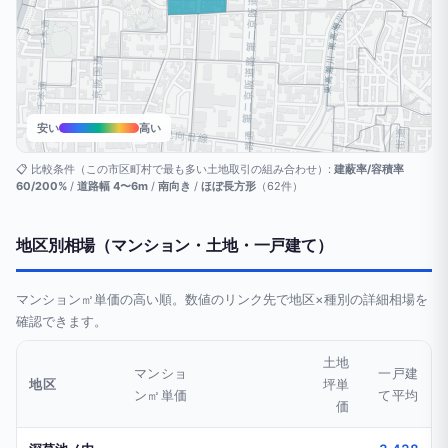
安い
高い
📋 比較条件（この市区町村で最も多い土地取引の組み合わせ）:
建蔽率/容積率
60/200%
/
道路幅 4〜6m
/
南向き
/
ほぼ長方形
（62件）
地区別相場（マンション・土地・一戸建て）
マンション㎡単価の高い順。数値のリンク先で地区×種別の詳細相場を
確認できます。
土地
マンショ
一戸建
地区
坪単
ン㎡単価
て平均
価