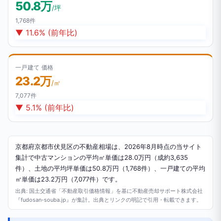
50.8万
/坪
1,768件
▼ 11.6% (前年比)
一戸建て 価格
23.2万
/㎡
7,077件
▼ 5.1% (前年比)
京都府京都市伏見区の不動産相場は、2026年8月時点の当サイト
集計で中古マンションの平均㎡単価は28.0万円（成約3,635
件）、土地の平均坪単価は50.8万円（1,768件）、一戸建ての平均
㎡単価は23.2万円（7,077件）です。
出典: 国土交通省「不動産取引価格情報」を基に不動産売却サポート株式会社
『fudosan-souba.jp』が集計。出典とリンクの明記で引用・転載できます。