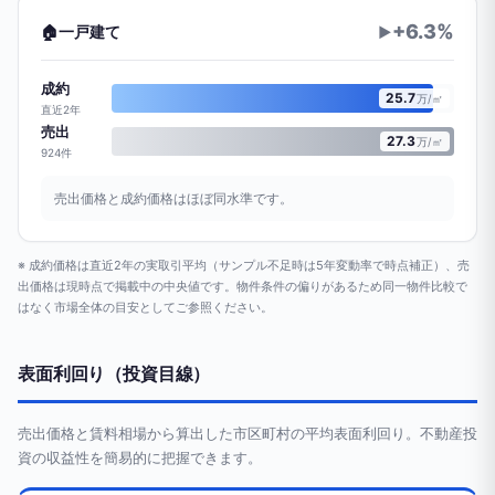
+6.3%
🏠
一戸建て
▶
成約
25.7
万/㎡
直近2年
売出
27.3
万/㎡
924件
売出価格と成約価格はほぼ同水準です。
※ 成約価格は直近2年の実取引平均（サンプル不足時は5年変動率で時点補正）、売
出価格は現時点で掲載中の中央値です。物件条件の偏りがあるため同一物件比較で
はなく市場全体の目安としてご参照ください。
表面利回り（投資目線）
売出価格と賃料相場から算出した市区町村の平均表面利回り。不動産投
資の収益性を簡易的に把握できます。