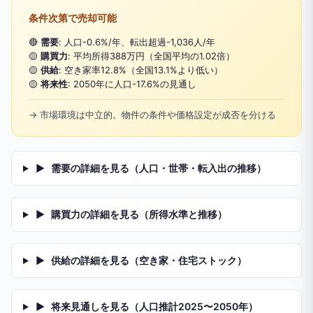
条件次第で売却可能
🔴
需要
: 人口-0.6%/年、転出超過-1,036人/年
🟡
購買力
: 平均所得388万円（全国平均の1.02倍）
🟡
供給
: 空き家率12.8%（全国13.1%より低い）
🟡
将来性
: 2050年に人口-17.6%の見通し
→ 市場環境は中立的。物件の条件や価格設定が成否を分ける
▶
需要の詳細を見る（人口・世帯・転入出の推移）
▶
購買力の詳細を見る（所得水準と推移）
▶
供給の詳細を見る（空き家・住宅ストック）
▶
将来見通しを見る（人口推計2025〜2050年）