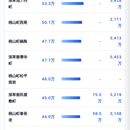
深草池ノ内
3,428
53.3万
−
町
万
2,111
桃山町西尾
50.1万
−
万
5,413
桃山町鍋島
47.7万
−
万
深草善導寺
5,453
47.7万
−
町
万
桃山町松平
46.0万
−
−
筑前
深草柴田屋
75.5
3,219
45.0万
敷町
万
万
桃山町泰長
58.5
3,148
44.9万
老
万
万