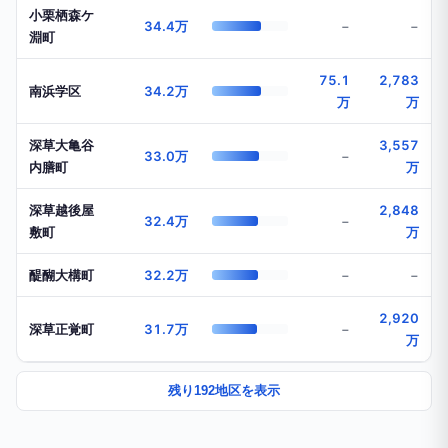
小栗栖森ケ
34.4万
−
−
淵町
75.1
2,783
南浜学区
34.2万
万
万
深草大亀谷
3,557
33.0万
−
内膳町
万
深草越後屋
2,848
32.4万
−
敷町
万
醍醐大構町
32.2万
−
−
2,920
深草正覚町
31.7万
−
万
残り192地区を表示