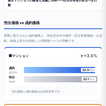
築古マンションの建替え決議と売却——区分所有者が取るべき行
動
売出価格 vs 成約価格
実際に取引された成約価格と、現在売出中の物件（売主希望価格）を比
較。相場上昇分を排除した同時期ベースの乖離です。
+3.5%
🏢
マンション
▶
成約
32.0
万/㎡
直近2年
売出
33.1
万/㎡
544件
売出価格と成約価格はほぼ同水準です。