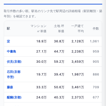
取引件数の多い順。駅名のリンク先で駅周辺の詳細相場（駅距離別・築
年別）を確認できます。
マンション
土地 坪
一戸建て
駅
件数
㎡単価
単価
平均
淀
18.9万
36.8万
2,128万
1,061
中書島
27.1万
44.7万
2,238万
959
伏見(京都)
30.0万
59.2万
3,459万
905
石田(京都
19.7万
39.4万
1,987万
886
市営)
藤森
33.3万
50.6万
3,461万
709
醍醐(京都)
24.0万
40.3万
2,373万
677