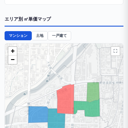
エリア別 ㎡単価マップ
マンション
土地
一戸建て
+
⛶
−