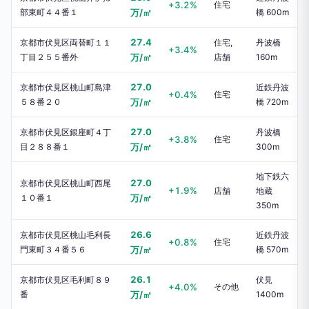
+3.2%
住宅
部東町４４番１
万/㎡
橋 600m
27.4
京都市伏見区両替町１１
住宅,
丹波橋
+3.4%
丁目２５５番外
万/㎡
店舗
160m
27.0
京都市伏見区桃山町島津
近鉄丹波
+0.4%
住宅
５８番２０
万/㎡
橋 720m
27.0
京都市伏見区銀座町４丁
丹波橋
+3.8%
住宅
目２８８番１
万/㎡
300m
地下鉄六
27.0
京都市伏見区桃山町西尾
+1.9%
店舗
地蔵
１０番１
万/㎡
350m
26.6
京都市伏見区桃山毛利長
近鉄丹波
+0.8%
住宅
門東町３４番５６
万/㎡
橋 570m
26.1
京都市伏見区毛利町８９
伏見
+4.0%
その他
番
万/㎡
1400m