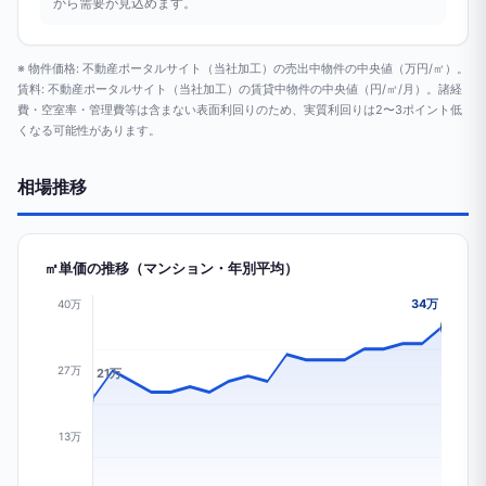
から需要が見込めます。
※ 物件価格: 不動産ポータルサイト（当社加工）の売出中物件の中央値（万円/㎡）。
賃料: 不動産ポータルサイト（当社加工）の賃貸中物件の中央値（円/㎡/月）。諸経
費・空室率・管理費等は含まない表面利回りのため、実質利回りは2〜3ポイント低
くなる可能性があります。
相場推移
㎡単価の推移（マンション・年別平均）
34万
40万
27万
21万
13万