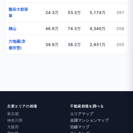
龍谷大前深
24.3万
53.3万
5,174万
267
草
桃山
46.9万
74.3万
4,340万
206
六地蔵(京
39.9万
38.2万
2,931万
205
都市営)
主要エリアの相場
不動産相場を調べる
東京都
エリアマップ
神奈川県
全国マンションマップ
大阪府
沿線マップ