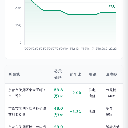
17万
20万
10万
0
'00
'01
'02
'03
'04
'05
'06
'07
'08
'09
'10
'11
'12
'13
'14
'15
'16
'17
'18
'19
'20
'21
'22
'23
公示
所在地
前年比
用途
最寄駅
価格
53.8
京都市伏見区東大手町７
住宅,
伏見桃山
+2.9%
５０番外
万/㎡
店舗
140m
46.0
京都市伏見区深草稲荷御
稲荷
+2.2%
店舗
前町８９番
万/㎡
50m
28.9
京都市伏見区桃山井伊掃
近鉄丹波