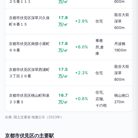
２５番１１１
万/㎡
600m
龍谷大前
17.8
京都市伏見区深草川久保
+2.9%
住宅
深草
町８番１５
万/㎡
600m
事務
17.6
京都市伏見区南寝小屋町
丹波橋
+6.0%
所,倉
６９番
万/㎡
1900m
庫
龍谷大前
17.5
京都市伏見区深草西浦町
+2.3%
住宅
深草
３丁目２６番
万/㎡
800m
住宅,
16.7
京都市伏見区桃山町和泉
桃山南口
+0.6%
店舗,
２３番３
万/㎡
270m
その他
出典: 国土交通省 地価公示（2023年）
京都市伏見区の主要駅