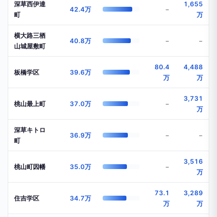
深草西伊達
1,655
42.4万
−
町
万
横大路三栖
40.8万
−
−
山城屋敷町
80.4
4,488
板橋学区
39.6万
万
万
3,731
桃山最上町
37.0万
−
万
深草キトロ
36.9万
−
−
町
3,516
桃山町因幡
35.0万
−
万
73.1
3,289
住吉学区
34.7万
万
万