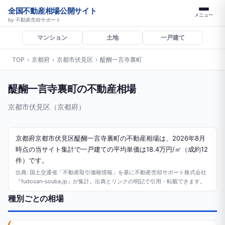
全国不動産相場公開サイト
メニュー
by 不動産売却サポート
マンション
土地
一戸建て
TOP
›
京都府
›
京都市伏見区
›
醍醐一言寺裏町
醍醐一言寺裏町の不動産相場
京都市伏見区（京都府）
京都府京都市伏見区醍醐一言寺裏町の不動産相場は、2026年8月
時点の当サイト集計で一戸建ての平均単価は18.4万円/㎡（成約12
件）です。
出典: 国土交通省「不動産取引価格情報」を基に不動産売却サポート株式会社
『fudosan-souba.jp』が集計。出典とリンクの明記で引用・転載できます。
種別ごとの相場