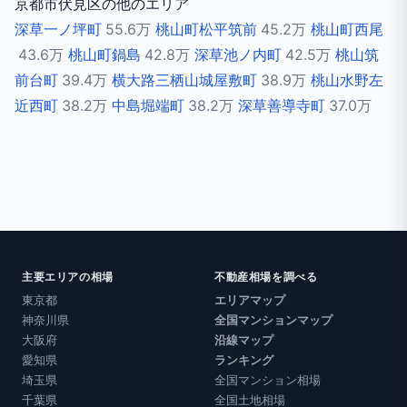
京都市伏見区の他のエリア
深草一ノ坪町
55.6万
桃山町松平筑前
45.2万
桃山町西尾
43.6万
桃山町鍋島
42.8万
深草池ノ内町
42.5万
桃山筑
前台町
39.4万
横大路三栖山城屋敷町
38.9万
桃山水野左
近西町
38.2万
中島堀端町
38.2万
深草善導寺町
37.0万
主要エリアの相場
不動産相場を調べる
東京都
エリアマップ
神奈川県
全国マンションマップ
大阪府
沿線マップ
愛知県
ランキング
埼玉県
全国マンション相場
千葉県
全国土地相場