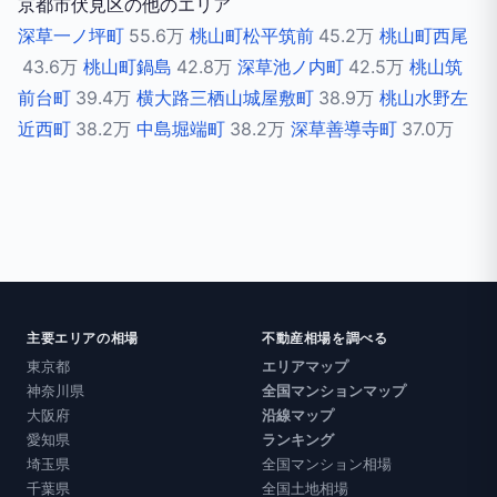
京都市伏見区の他のエリア
深草一ノ坪町
55.6万
桃山町松平筑前
45.2万
桃山町西尾
43.6万
桃山町鍋島
42.8万
深草池ノ内町
42.5万
桃山筑
前台町
39.4万
横大路三栖山城屋敷町
38.9万
桃山水野左
近西町
38.2万
中島堀端町
38.2万
深草善導寺町
37.0万
主要エリアの相場
不動産相場を調べる
東京都
エリアマップ
神奈川県
全国マンションマップ
大阪府
沿線マップ
愛知県
ランキング
埼玉県
全国マンション相場
千葉県
全国土地相場