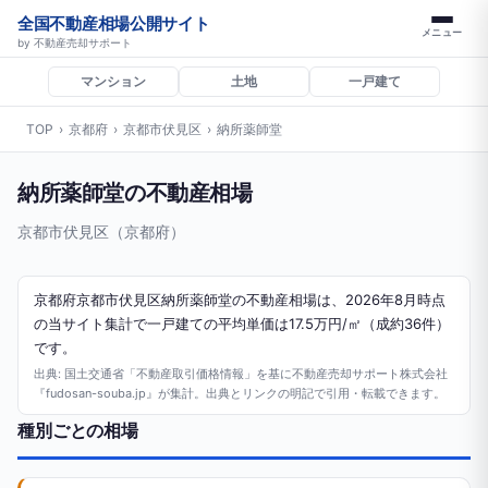
全国不動産相場公開サイト
メニュー
by 不動産売却サポート
マンション
土地
一戸建て
TOP
›
京都府
›
京都市伏見区
›
納所薬師堂
納所薬師堂の不動産相場
京都市伏見区（京都府）
京都府京都市伏見区納所薬師堂の不動産相場は、2026年8月時点
の当サイト集計で一戸建ての平均単価は17.5万円/㎡（成約36件）
です。
出典: 国土交通省「不動産取引価格情報」を基に不動産売却サポート株式会社
『fudosan-souba.jp』が集計。出典とリンクの明記で引用・転載できます。
種別ごとの相場