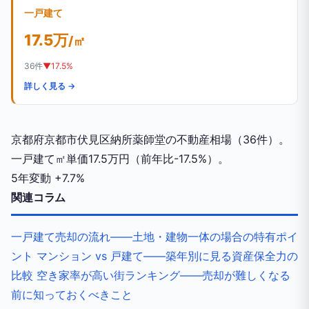
一戸建て
17.5万
/㎡
36件
▼17.5%
詳しく見る →
京都府京都市伏見区納所薬師堂の不動産相場（36件）。
一戸建て㎡単価17.5万円（前年比-17.5%）。
5年変動
+7.7%
関連コラム
一戸建て売却の流れ——土地・建物一体の場合の特有ポイ
ント
マンション vs 戸建て——築年別に見る資産保全力の
比較
空き家率が高い街ランキング——売却が難しくなる
前に知っておくべきこと