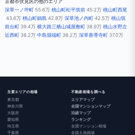
京都市伏見区の他のエリア
深草一ノ坪町
55.6万
桃山町松平筑前
45.2万
桃山町西尾
43.6万
桃山町鍋島
42.8万
深草池ノ内町
42.5万
桃山筑
前台町
39.4万
横大路三栖山城屋敷町
38.9万
桃山水野左
近西町
38.2万
中島堀端町
38.2万
深草善導寺町
37.0万
主要エリアの相場
不動産相場を調べる
東京都
エリアマップ
神奈川県
全国マンションマップ
大阪府
沿線マップ
愛知県
ランキング
埼玉県
全国マンション相場
千葉県
全国土地相場