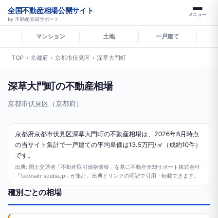
全国不動産相場公開サイト
メニュー
by 不動産売却サポート
マンション
土地
一戸建て
TOP
›
京都府
›
京都市伏見区
›
深草大門町
深草大門町の不動産相場
京都市伏見区（京都府）
京都府京都市伏見区深草大門町の不動産相場は、2026年8月時点
の当サイト集計で一戸建ての平均単価は13.5万円/㎡（成約10件）
です。
出典: 国土交通省「不動産取引価格情報」を基に不動産売却サポート株式会社
『fudosan-souba.jp』が集計。出典とリンクの明記で引用・転載できます。
種別ごとの相場