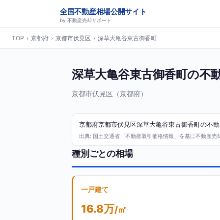
全国不動産相場公開サイト
by 不動産売却サポート
TOP
›
京都府
›
京都市伏見区
›
深草大亀谷東古御香町
深草大亀谷東古御香町の不
京都市伏見区（京都府）
京都府京都市伏見区深草大亀谷東古御香町の不動産
出典: 国土交通省「不動産取引価格情報」を基に不動産売却サ
種別ごとの相場
一戸建て
16.8万
/㎡