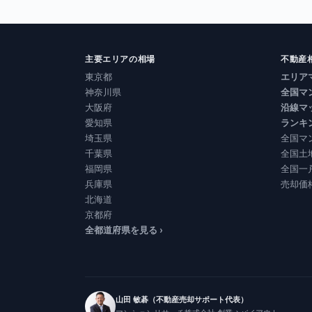
主要エリアの相場
不動産
東京都
エリア
神奈川県
全国マ
大阪府
沿線マ
愛知県
ランキ
埼玉県
全国マ
千葉県
全国土
福岡県
全国一
兵庫県
売却価
北海道
京都府
全都道府県を見る ›
山田 敏碁（不動産売却サポート代表）