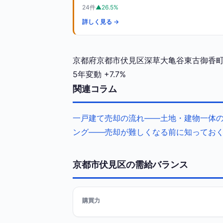
24件
▲26.5%
詳しく見る →
京都府京都市伏見区深草大亀谷東古御香町の
5年変動
+7.7%
関連コラム
一戸建て売却の流れ——土地・建物一体
ング——売却が難しくなる前に知ってお
京都市伏見区の需給バランス
購買力