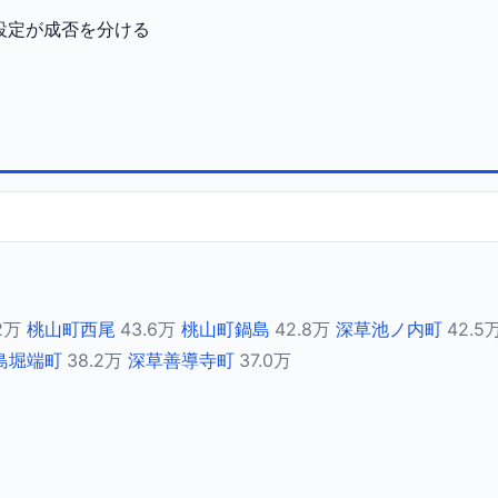
設定が成否を分ける
2万
桃山町西尾
43.6万
桃山町鍋島
42.8万
深草池ノ内町
42.5
島堀端町
38.2万
深草善導寺町
37.0万