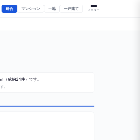
総合
マンション
土地
一戸建て
メニュー
㎡（成約24件）です。
ます。