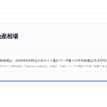
動産相場
相場は、2026年8月時点の当サイト集計で一戸建ての平均単価は16.8万円/
ポート株式会社『fudosan-souba.jp』が集計。出典とリンクの明記で引用・転載でき