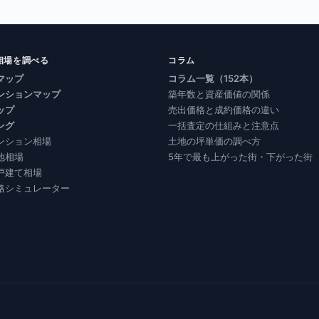
相場を調べる
コラム
マップ
コラム一覧（152本）
ンションマップ
築年数と資産価値の関係
ップ
売出価格と成約価格の違い
ング
一括査定の仕組みと注意点
ンション相場
土地の坪単価の調べ方
地相場
5年で最も上がった街・下がった街
戸建て相場
格シミュレーター