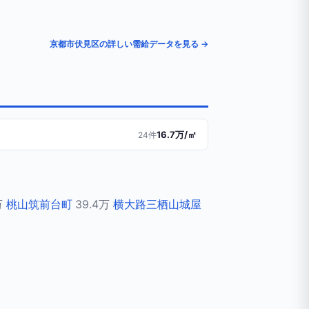
京都市伏見区の詳しい需給データを見る →
16.7万/㎡
24件
万
桃山筑前台町
39.4万
横大路三栖山城屋