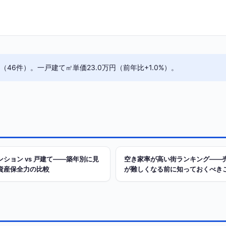
6件）。一戸建て㎡単価23.0万円（前年比+1.0%）。
ンション vs 戸建て——築年別に見
空き家率が高い街ランキング——
資産保全力の比較
が難しくなる前に知っておくべき