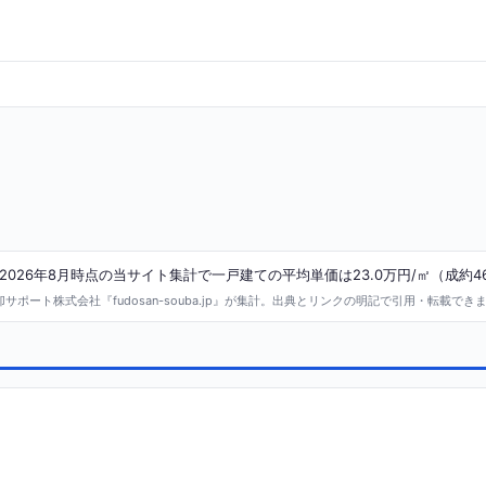
026年8月時点の当サイト集計で一戸建ての平均単価は23.0万円/㎡（成約4
ポート株式会社『fudosan-souba.jp』が集計。出典とリンクの明記で引用・転載でき