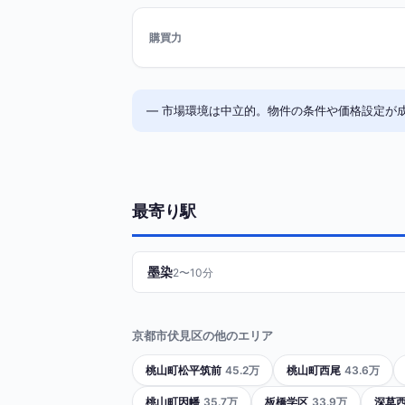
購買力
— 市場環境は中立的。物件の条件や価格設定が
最寄り駅
墨染
2〜10分
京都市伏見区の他のエリア
桃山町松平筑前
45.2万
桃山町西尾
43.6万
桃山町因幡
35.7万
板橋学区
33.9万
深草