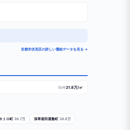
京都市伏見区の詳しい需給データを見る →
21.8万/㎡
50件
キトロ町
36.7万
深草柴田屋敷町
36.6万