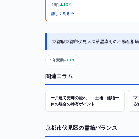
46件
▲1.0%
詳しく見る →
京都府京都市伏見区深草墨染町の不動産相場（4
5年変動
+7.7%
関連コラム
一戸建て売却の流れ——土地・建物一
マ
体の場合の特有ポイント
る
京都市伏見区の需給バランス