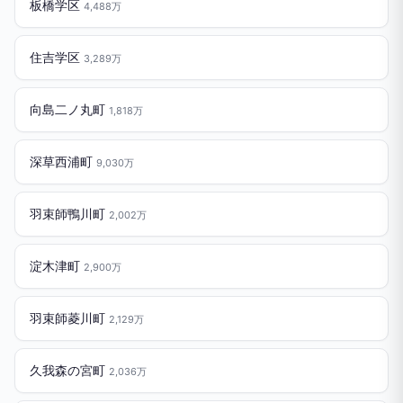
板橋学区
4,488万
住吉学区
3,289万
向島二ノ丸町
1,818万
深草西浦町
9,030万
羽束師鴨川町
2,002万
淀木津町
2,900万
羽束師菱川町
2,129万
久我森の宮町
2,036万