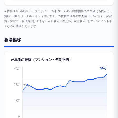
※ 物件価格: 不動産ポータルサイト（当社加工）の売出中物件の中央値（万円/㎡）。
賃料: 不動産ポータルサイト（当社加工）の賃貸中物件の中央値（円/㎡/月）。諸経
費・空室率・管理費等は含まない表面利回りのため、実質利回りは2〜3ポイント低
くなる可能性があります。
相場推移
㎡単価の推移（マンション・年別平均）
34万
40万
27万
21万
13万
0