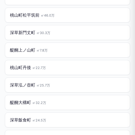
桃山町松平筑前
㎡46.0万
深草新門丈町
㎡30.3万
醍醐上ノ山町
㎡7.8万
桃山町丹後
㎡22.7万
深草泓ノ壺町
㎡25.7万
醍醐大構町
㎡32.2万
深草飯食町
㎡24.5万