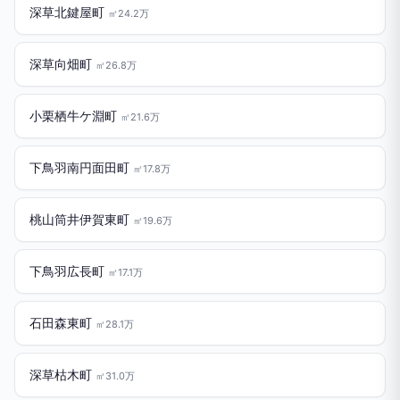
深草北鍵屋町
㎡24.2万
深草向畑町
㎡26.8万
小栗栖牛ケ淵町
㎡21.6万
下鳥羽南円面田町
㎡17.8万
桃山筒井伊賀東町
㎡19.6万
下鳥羽広長町
㎡17.1万
石田森東町
㎡28.1万
深草枯木町
㎡31.0万