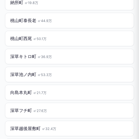
納所町
㎡19.8万
桃山町泰長老
㎡44.9万
桃山町西尾
㎡50.1万
深草キトロ町
㎡36.9万
深草池ノ内町
㎡53.3万
向島本丸町
㎡21.7万
深草フチ町
㎡27.6万
深草越後屋敷町
㎡32.4万