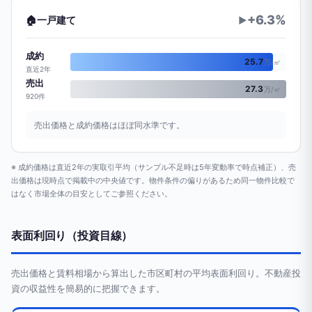
+6.3%
🏠
一戸建て
▶
成約
25.7
万/㎡
直近2年
売出
27.3
万/㎡
920件
売出価格と成約価格はほぼ同水準です。
※ 成約価格は直近2年の実取引平均（サンプル不足時は5年変動率で時点補正）、売
出価格は現時点で掲載中の中央値です。物件条件の偏りがあるため同一物件比較で
はなく市場全体の目安としてご参照ください。
表面利回り（投資目線）
売出価格と賃料相場から算出した市区町村の平均表面利回り。不動産投
資の収益性を簡易的に把握できます。