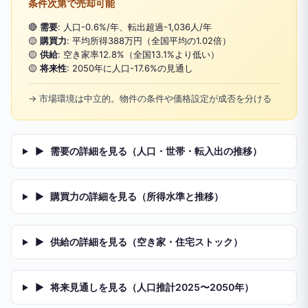
条件次第で売却可能
🔴
需要
: 人口-0.6%/年、転出超過-1,036人/年
🟡
購買力
: 平均所得388万円（全国平均の1.02倍）
🟡
供給
: 空き家率12.8%（全国13.1%より低い）
🟡
将来性
: 2050年に人口-17.6%の見通し
→ 市場環境は中立的。物件の条件や価格設定が成否を分ける
▶
需要の詳細を見る（人口・世帯・転入出の推移）
▶
購買力の詳細を見る（所得水準と推移）
▶
供給の詳細を見る（空き家・住宅ストック）
▶
将来見通しを見る（人口推計2025〜2050年）