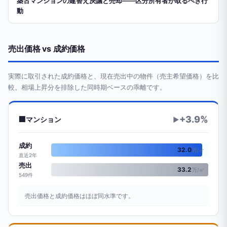
築古マンションの建替え決議と売却——区分所有者が取るべき行
動
売出価格 vs 成約価格
実際に取引された成約価格と、現在売出中の物件（売主希望価格）を比
較。相場上昇分を排除した同時期ベースの乖離です。
+3.9%
🏢
マンション
▶
成約
32.0
万/㎡
直近2年
売出
33.2
万/㎡
549件
売出価格と成約価格はほぼ同水準です。