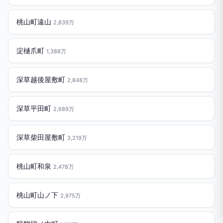
桃山町遠山
2,839万
淀樋爪町
1,388万
深草越後屋敷町
2,848万
深草平田町
2,689万
深草柴田屋敷町
3,219万
桃山町和泉
2,478万
桃山町山ノ下
2,975万