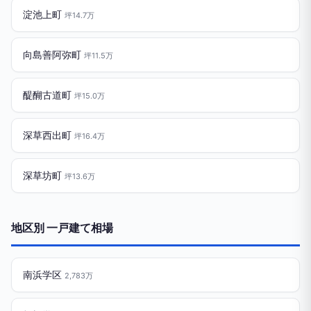
淀池上町
坪14.7万
向島善阿弥町
坪11.5万
醍醐古道町
坪15.0万
深草西出町
坪16.4万
深草坊町
坪13.6万
地区別 一戸建て相場
南浜学区
2,783万