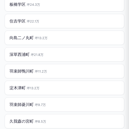
板橋学区
坪24.3万
住吉学区
坪22.1万
向島二ノ丸町
坪13.2万
深草西浦町
坪21.8万
羽束師鴨川町
坪11.2万
淀木津町
坪13.2万
羽束師菱川町
坪9.7万
久我森の宮町
坪8.5万