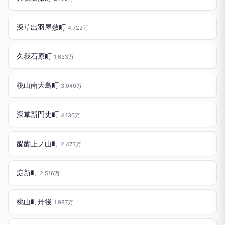
深草出羽屋敷町
4,722万
久我石原町
1,633万
桃山南大島町
3,040万
深草新門丈町
4,130万
醍醐上ノ山町
2,473万
淀新町
2,516万
桃山町丹後
1,987万