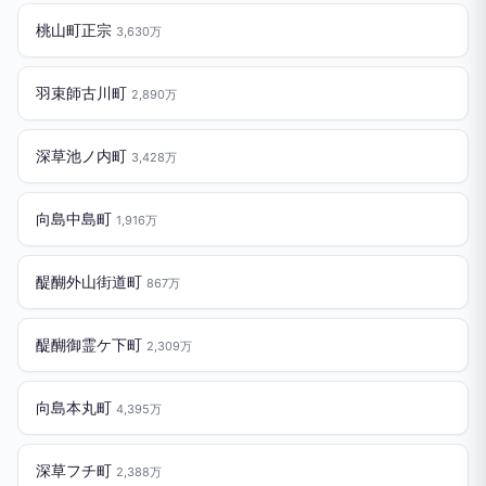
桃山町正宗
3,630万
羽束師古川町
2,890万
深草池ノ内町
3,428万
向島中島町
1,916万
醍醐外山街道町
867万
醍醐御霊ケ下町
2,309万
向島本丸町
4,395万
深草フチ町
2,388万