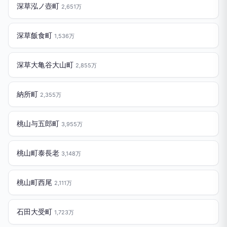
深草泓ノ壺町
2,651万
深草飯食町
1,536万
深草大亀谷大山町
2,855万
納所町
2,355万
桃山与五郎町
3,955万
桃山町泰長老
3,148万
桃山町西尾
2,111万
石田大受町
1,723万