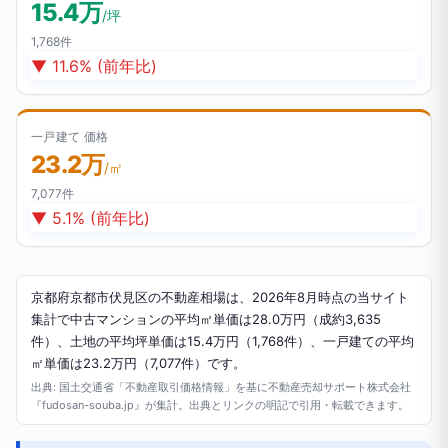
15.4万
/坪
1,768件
▼ 11.6% (前年比)
一戸建て 価格
23.2万
/㎡
7,077件
▼ 5.1% (前年比)
京都府京都市伏見区の不動産相場は、2026年8月時点の当サイト
集計で中古マンションの平均㎡単価は28.0万円（成約3,635
件）、土地の平均坪単価は15.4万円（1,768件）、一戸建ての平均
㎡単価は23.2万円（7,077件）です。
出典: 国土交通省「不動産取引価格情報」を基に不動産売却サポート株式会社
『fudosan-souba.jp』が集計。出典とリンクの明記で引用・転載できます。