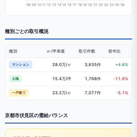
'08
'09
'10
'11
'12
'13
'14
'15
'16
'17
'18
'19
'20
'21
'22
'23
'24
'25
'26
種別ごとの取引概況
種別
㎡/坪単価
取引件数
前年比
28.0万/㎡
3,635件
+4.6%
マンション
15.4万/坪
1,768件
-11.6%
土地
23.2万/㎡
7,077件
-5.1%
一戸建て
京都市伏見区の需給バランス