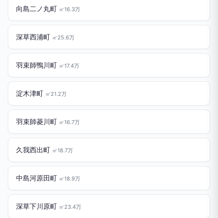
向島二ノ丸町
㎡16.3万
深草西浦町
㎡25.6万
羽束師鴨川町
㎡17.4万
淀木津町
㎡21.2万
羽束師菱川町
㎡16.7万
久我西出町
㎡18.7万
中島河原田町
㎡18.9万
深草下川原町
㎡23.4万