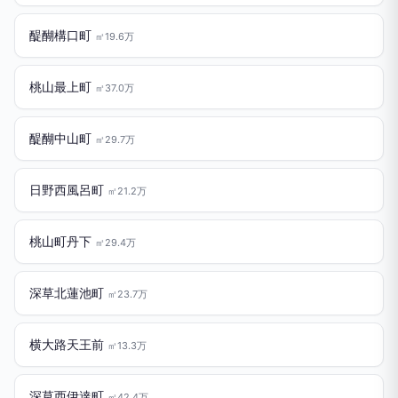
醍醐構口町
㎡19.6万
桃山最上町
㎡37.0万
醍醐中山町
㎡29.7万
日野西風呂町
㎡21.2万
桃山町丹下
㎡29.4万
深草北蓮池町
㎡23.7万
横大路天王前
㎡13.3万
深草西伊達町
㎡42.4万