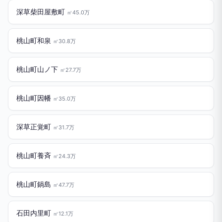
深草柴田屋敷町
㎡45.0万
桃山町和泉
㎡30.8万
桃山町山ノ下
㎡27.7万
桃山町因幡
㎡35.0万
深草正覚町
㎡31.7万
桃山町養斉
㎡24.3万
桃山町鍋島
㎡47.7万
石田内里町
㎡12.1万