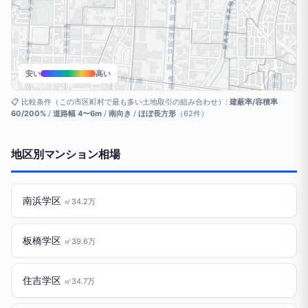
安い
高い
📋 比較条件（この市区町村で最も多い土地取引の組み合わせ）:
建蔽率/容積率
60/200%
/
道路幅 4〜6m
/
南向き
/
ほぼ長方形
（62件）
地区別マンション相場
南浜学区
㎡34.2万
板橋学区
㎡39.6万
住吉学区
㎡34.7万