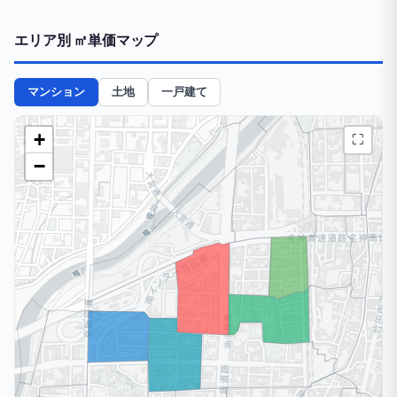
エリア別 ㎡単価マップ
マンション
土地
一戸建て
+
⛶
−