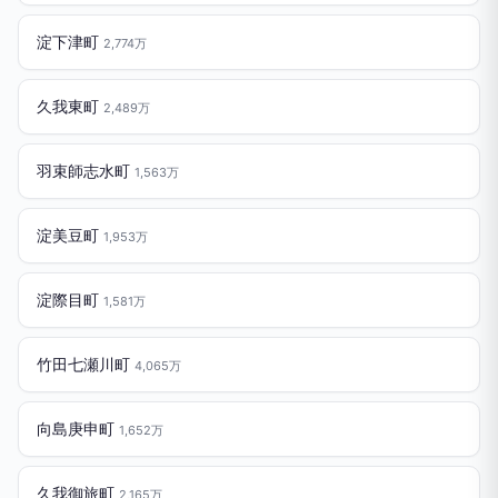
淀下津町
2,774万
久我東町
2,489万
羽束師志水町
1,563万
淀美豆町
1,953万
淀際目町
1,581万
竹田七瀬川町
4,065万
向島庚申町
1,652万
久我御旅町
2,165万