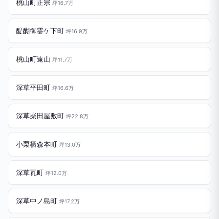
桃山町正宗
坪16.7万
醍醐御霊ケ下町
坪16.9万
桃山町遠山
坪11.7万
深草平田町
坪16.6万
深草柴田屋敷町
坪22.8万
小栗栖森本町
坪13.0万
深草瓦町
坪12.0万
深草中ノ島町
坪17.2万