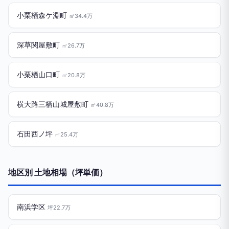
小栗栖森ケ淵町
㎡34.4万
深草関屋敷町
㎡26.7万
小栗栖山口町
㎡20.8万
横大路三栖山城屋敷町
㎡40.8万
石田西ノ坪
㎡25.4万
地区別 土地相場（坪単価）
南浜学区
坪22.7万