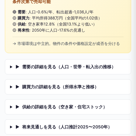
条件次第で売却可能
🔴
需要
: 人口-0.6%/年、転出超過-1,036人/年
🟡
購買力
: 平均所得388万円（全国平均の1.02倍）
🟡
供給
: 空き家率12.8%（全国13.1%より低い）
🟡
将来性
: 2050年に人口-17.6%の見通し
→ 市場環境は中立的。物件の条件や価格設定が成否を分ける
▶
需要の詳細を見る（人口・世帯・転入出の推移）
▶
購買力の詳細を見る（所得水準と推移）
▶
供給の詳細を見る（空き家・住宅ストック）
▶
将来見通しを見る（人口推計2025〜2050年）