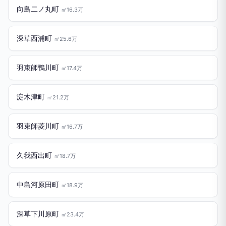
向島二ノ丸町
㎡16.3万
深草西浦町
㎡25.6万
羽束師鴨川町
㎡17.4万
淀木津町
㎡21.2万
羽束師菱川町
㎡16.7万
久我西出町
㎡18.7万
中島河原田町
㎡18.9万
深草下川原町
㎡23.4万