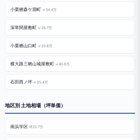
小栗栖森ケ淵町
㎡34.4万
深草関屋敷町
㎡26.7万
小栗栖山口町
㎡20.8万
横大路三栖山城屋敷町
㎡40.8万
石田西ノ坪
㎡25.4万
地区別 土地相場（坪単価）
南浜学区
坪22.7万