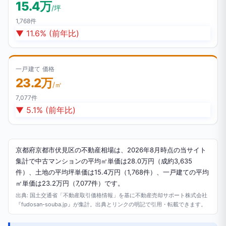
15.4万
/坪
1,768件
▼ 11.6% (前年比)
一戸建て 価格
23.2万
/㎡
7,077件
▼ 5.1% (前年比)
京都府京都市伏見区の不動産相場は、2026年8月時点の当サイト
集計で中古マンションの平均㎡単価は28.0万円（成約3,635
件）、土地の平均坪単価は15.4万円（1,768件）、一戸建ての平均
㎡単価は23.2万円（7,077件）です。
出典: 国土交通省「不動産取引価格情報」を基に不動産売却サポート株式会社
『fudosan-souba.jp』が集計。出典とリンクの明記で引用・転載できます。