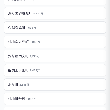
深草出羽屋敷町
4,722万
久我石原町
1,633万
桃山南大島町
3,040万
深草新門丈町
4,130万
醍醐上ノ山町
2,473万
淀新町
2,516万
桃山町丹後
1,987万