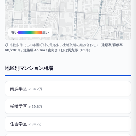
安い
高い
📋 比較条件（この市区町村で最も多い土地取引の組み合わせ）:
建蔽率/容積率
60/200%
/
道路幅 4〜6m
/
南向き
/
ほぼ長方形
（62件）
地区別マンション相場
南浜学区
㎡34.2万
板橋学区
㎡39.6万
住吉学区
㎡34.7万