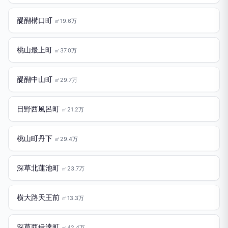
醍醐構口町
㎡19.6万
桃山最上町
㎡37.0万
醍醐中山町
㎡29.7万
日野西風呂町
㎡21.2万
桃山町丹下
㎡29.4万
深草北蓮池町
㎡23.7万
横大路天王前
㎡13.3万
深草西伊達町
㎡42.4万