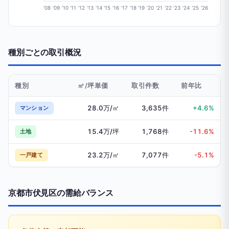
'08
'09
'10
'11
'12
'13
'14
'15
'16
'17
'18
'19
'20
'21
'22
'23
'24
'25
'26
種別ごとの取引概況
種別
㎡/坪単価
取引件数
前年比
28.0万/㎡
3,635件
+4.6%
マンション
15.4万/坪
1,768件
-11.6%
土地
23.2万/㎡
7,077件
-5.1%
一戸建て
京都市伏見区の需給バランス