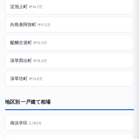
淀池上町
坪14.7万
向島善阿弥町
坪11.5万
醍醐古道町
坪15.0万
深草西出町
坪16.4万
深草坊町
坪13.6万
地区別 一戸建て相場
南浜学区
2,783万