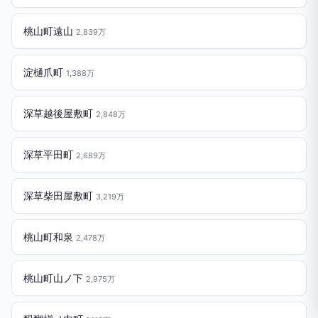
桃山町遠山
2,839万
淀樋爪町
1,388万
深草越後屋敷町
2,848万
深草平田町
2,689万
深草柴田屋敷町
3,219万
桃山町和泉
2,478万
桃山町山ノ下
2,975万