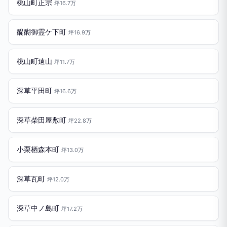
桃山町正宗
坪16.7万
醍醐御霊ケ下町
坪16.9万
桃山町遠山
坪11.7万
深草平田町
坪16.6万
深草柴田屋敷町
坪22.8万
小栗栖森本町
坪13.0万
深草瓦町
坪12.0万
深草中ノ島町
坪17.2万