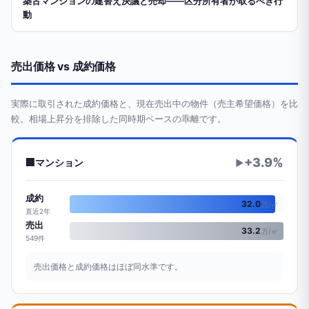
築古マンションの建替え決議と売却——区分所有者が取るべき行
動
売出価格 vs 成約価格
実際に取引された成約価格と、現在売出中の物件（売主希望価格）を比
較。相場上昇分を排除した同時期ベースの乖離です。
+3.9%
🏢
マンション
▶
成約
32.0
万/㎡
直近2年
売出
33.2
万/㎡
549件
売出価格と成約価格はほぼ同水準です。