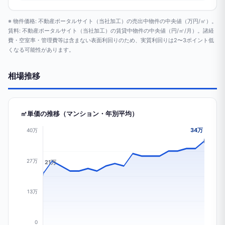
※ 物件価格: 不動産ポータルサイト（当社加工）の売出中物件の中央値（万円/㎡）。
賃料: 不動産ポータルサイト（当社加工）の賃貸中物件の中央値（円/㎡/月）。諸経
費・空室率・管理費等は含まない表面利回りのため、実質利回りは2〜3ポイント低
くなる可能性があります。
相場推移
㎡単価の推移（マンション・年別平均）
34万
40万
27万
21万
13万
0