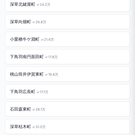
深草北鍵屋町
㎡24.2万
深草向畑町
㎡26.8万
小栗栖牛ケ淵町
㎡21.6万
下鳥羽南円面田町
㎡17.8万
桃山筒井伊賀東町
㎡19.6万
下鳥羽広長町
㎡17.1万
石田森東町
㎡28.1万
深草枯木町
㎡31.0万