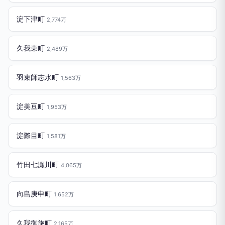
淀下津町
2,774万
久我東町
2,489万
羽束師志水町
1,563万
淀美豆町
1,953万
淀際目町
1,581万
竹田七瀬川町
4,065万
向島庚申町
1,652万
久我御旅町
2,165万