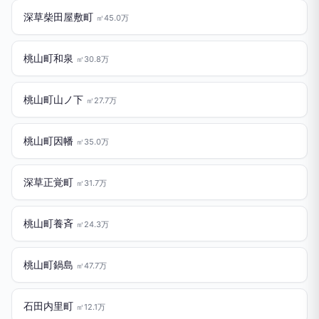
深草柴田屋敷町
㎡45.0万
桃山町和泉
㎡30.8万
桃山町山ノ下
㎡27.7万
桃山町因幡
㎡35.0万
深草正覚町
㎡31.7万
桃山町養斉
㎡24.3万
桃山町鍋島
㎡47.7万
石田内里町
㎡12.1万