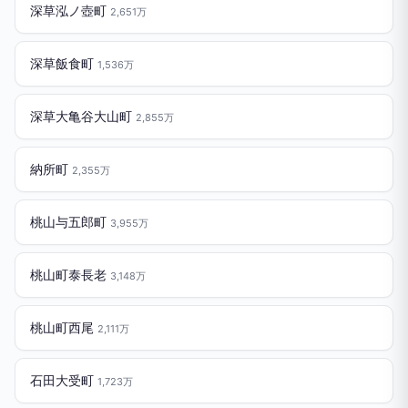
深草泓ノ壺町
2,651万
深草飯食町
1,536万
深草大亀谷大山町
2,855万
納所町
2,355万
桃山与五郎町
3,955万
桃山町泰長老
3,148万
桃山町西尾
2,111万
石田大受町
1,723万