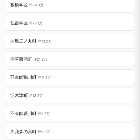
板橋学区
坪24.3万
住吉学区
坪22.1万
向島二ノ丸町
坪13.2万
深草西浦町
坪21.8万
羽束師鴨川町
坪11.2万
淀木津町
坪13.2万
羽束師菱川町
坪9.7万
久我森の宮町
坪8.5万