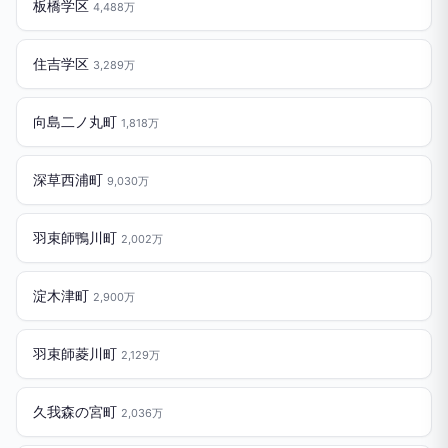
板橋学区
4,488万
住吉学区
3,289万
向島二ノ丸町
1,818万
深草西浦町
9,030万
羽束師鴨川町
2,002万
淀木津町
2,900万
羽束師菱川町
2,129万
久我森の宮町
2,036万