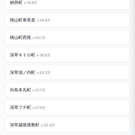
納所町
㎡19.8万
桃山町泰長老
㎡44.9万
桃山町西尾
㎡50.1万
深草キトロ町
㎡36.9万
深草池ノ内町
㎡53.3万
向島本丸町
㎡21.7万
深草フチ町
㎡27.6万
深草越後屋敷町
㎡32.4万