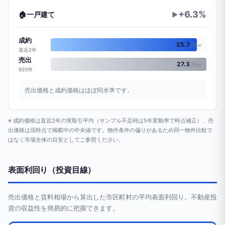
+6.3%
🏠
一戸建て
▶
成約
25.7
万/㎡
直近2年
売出
27.3
万/㎡
920件
売出価格と成約価格はほぼ同水準です。
※ 成約価格は直近2年の実取引平均（サンプル不足時は5年変動率で時点補正）、売
出価格は現時点で掲載中の中央値です。物件条件の偏りがあるため同一物件比較で
はなく市場全体の目安としてご参照ください。
表面利回り（投資目線）
売出価格と賃料相場から算出した市区町村の平均表面利回り。不動産投
資の収益性を簡易的に把握できます。