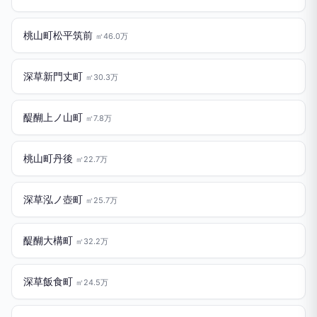
桃山町松平筑前
㎡46.0万
深草新門丈町
㎡30.3万
醍醐上ノ山町
㎡7.8万
桃山町丹後
㎡22.7万
深草泓ノ壺町
㎡25.7万
醍醐大構町
㎡32.2万
深草飯食町
㎡24.5万