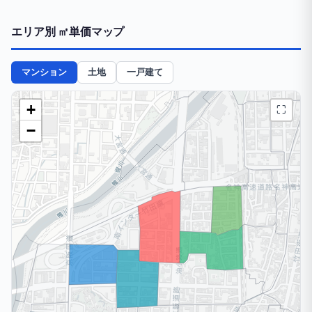
エリア別 ㎡単価マップ
マンション
土地
一戸建て
+
⛶
−