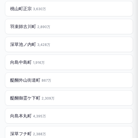
桃山町正宗
3,630万
羽束師古川町
2,890万
深草池ノ内町
3,428万
向島中島町
1,916万
醍醐外山街道町
867万
醍醐御霊ケ下町
2,309万
向島本丸町
4,395万
深草フチ町
2,388万