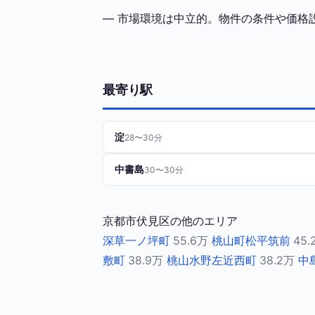
— 市場環境は中立的。物件の条件や価格
最寄り駅
淀
28〜30分
中書島
30〜30分
京都市伏見区の他のエリア
深草一ノ坪町
55.6万
桃山町松平筑前
45.
敷町
38.9万
桃山水野左近西町
38.2万
中