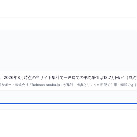
026年8月時点の当サイト集計で一戸建ての平均単価は18.7万円/㎡（成約
ポート株式会社『fudosan-souba.jp』が集計。出典とリンクの明記で引用・転載でき