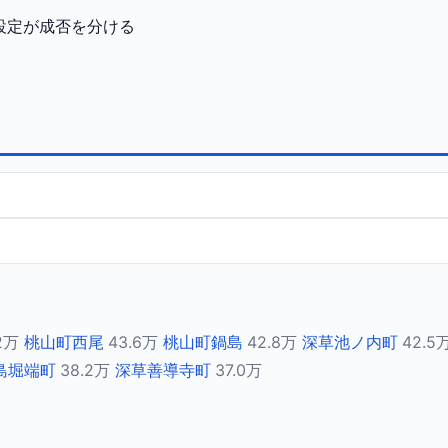
設定が成否を分ける
2万
桃山町西尾
43.6万
桃山町鍋島
42.8万
深草池ノ内町
42.5
島堀端町
38.2万
深草善導寺町
37.0万