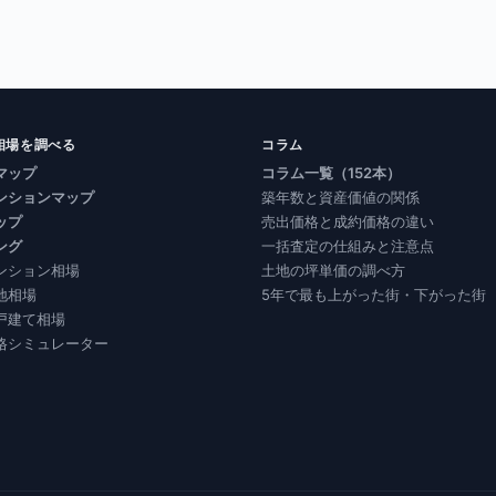
相場を調べる
コラム
マップ
コラム一覧（152本）
ンションマップ
築年数と資産価値の関係
ップ
売出価格と成約価格の違い
ング
一括査定の仕組みと注意点
ンション相場
土地の坪単価の調べ方
地相場
5年で最も上がった街・下がった街
戸建て相場
格シミュレーター