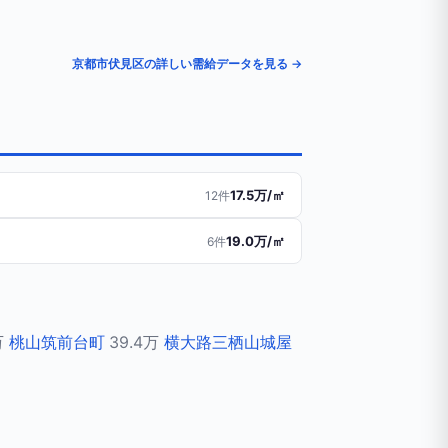
京都市伏見区の詳しい需給データを見る →
17.5万/㎡
12件
19.0万/㎡
6件
万
桃山筑前台町
39.4万
横大路三栖山城屋