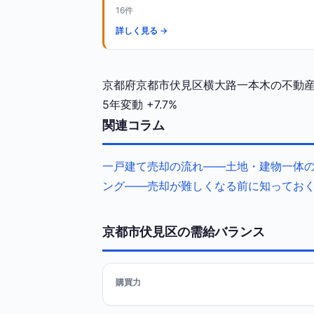
16件
詳しく見る →
京都府京都市伏見区横大路一本木の不動産相
5年変動
+7.7%
関連コラム
一戸建て売却の流れ——土地・建物一体
ング——売却が難しくなる前に知ってお
京都市伏見区の需給バランス
購買力