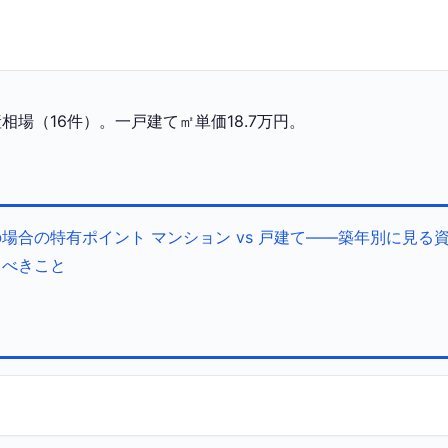
場（16件）。一戸建て㎡単価18.7万円。
の場合の特有ポイント
マンション vs 戸建て——築年別に見る
くべきこと