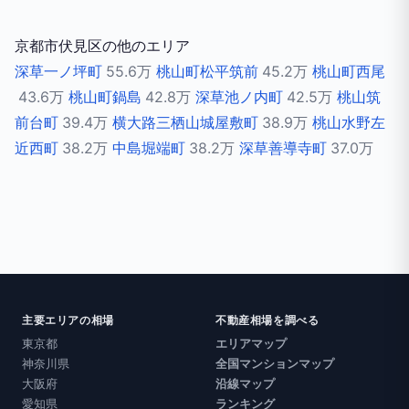
京都市伏見区の他のエリア
深草一ノ坪町
55.6万
桃山町松平筑前
45.2万
桃山町西尾
43.6万
桃山町鍋島
42.8万
深草池ノ内町
42.5万
桃山筑
前台町
39.4万
横大路三栖山城屋敷町
38.9万
桃山水野左
近西町
38.2万
中島堀端町
38.2万
深草善導寺町
37.0万
主要エリアの相場
不動産相場を調べる
東京都
エリアマップ
神奈川県
全国マンションマップ
大阪府
沿線マップ
愛知県
ランキング