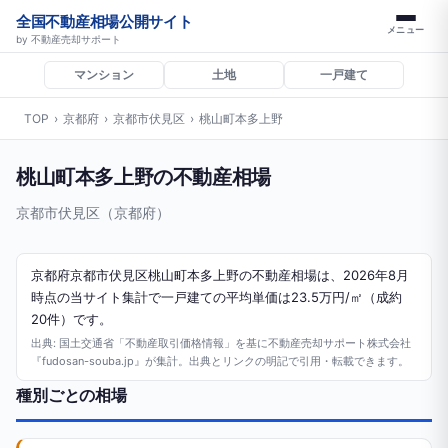
全国不動産相場公開サイト
メニュー
by 不動産売却サポート
マンション
土地
一戸建て
TOP
›
京都府
›
京都市伏見区
›
桃山町本多上野
桃山町本多上野の不動産相場
京都市伏見区（京都府）
京都府京都市伏見区桃山町本多上野の不動産相場は、2026年8月
時点の当サイト集計で一戸建ての平均単価は23.5万円/㎡（成約
20件）です。
出典: 国土交通省「不動産取引価格情報」を基に不動産売却サポート株式会社
『fudosan-souba.jp』が集計。出典とリンクの明記で引用・転載できます。
種別ごとの相場