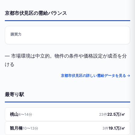
京都市伏見区の需給バランス
購買力
— 市場環境は中立的。物件の条件や価格設定が成否を分
ける
京都市伏見区の詳しい需給データを見る →
最寄り駅
桃山
22.5万/㎡
4〜14分
23件
観月橋
19.1万/㎡
10〜13分
3件