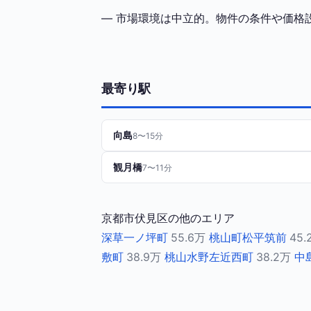
— 市場環境は中立的。物件の条件や価格
最寄り駅
向島
8〜15分
観月橋
7〜11分
京都市伏見区の他のエリア
深草一ノ坪町
55.6万
桃山町松平筑前
45.
敷町
38.9万
桃山水野左近西町
38.2万
中