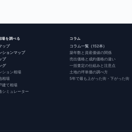
相場を調べる
コラム
マップ
コラム一覧（152本）
ンションマップ
築年数と資産価値の関係
ップ
売出価格と成約価格の違い
ング
一括査定の仕組みと注意点
ンション相場
土地の坪単価の調べ方
地相場
5年で最も上がった街・下がった街
戸建て相場
格シミュレーター