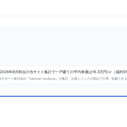
026年8月時点の当サイト集計で一戸建ての平均単価は16.3万円/㎡（成約5
ポート株式会社『fudosan-souba.jp』が集計。出典とリンクの明記で引用・転載でき