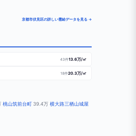
京都市伏見区の詳しい需給データを見る →
13.6万/㎡
43件
20.3万/㎡
18件
万
桃山筑前台町
39.4万
横大路三栖山城屋