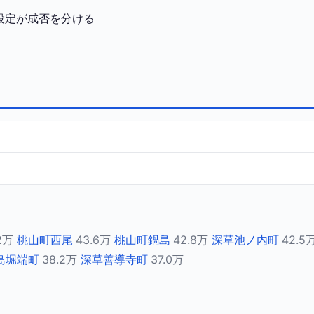
設定が成否を分ける
2万
桃山町西尾
43.6万
桃山町鍋島
42.8万
深草池ノ内町
42.5
島堀端町
38.2万
深草善導寺町
37.0万