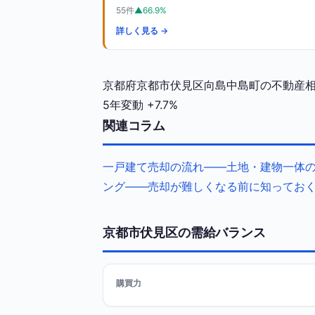
55件
▲66.9%
詳しく見る →
京都府京都市伏見区向島中島町の不動産相場（
5年変動
+7.7%
関連コラム
一戸建て売却の流れ——土地・建物一体
ング——売却が難しくなる前に知ってお
京都市伏見区の需給バランス
購買力